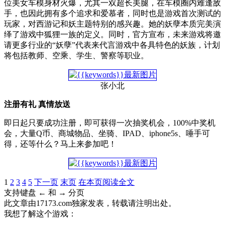
位美女车模身材火爆，尤其一双超长美腿，在车模圈内难逢敌
手，也因此拥有多个追求和爱慕者，同时也是游戏首次测试的
玩家，对西游记和妖主题特别的感兴趣。她的妖孽本质完美演
绎了游戏中狐狸一族的定义。同时，官方宣布，未来游戏将邀
请更多行业的“妖孽”代表来代言游戏中各具特色的妖族，计划
将包括教师、空乘、学生、警察等职业。
张小北
注册有礼 真情放送
即日起只要成功注册，即可获得一次抽奖机会，100%中奖机
会，大量Q币、商城物品、坐骑、IPAD、iphone5s、唾手可
得，还等什么？马上来参加吧！
1
2
3
4
5
下一页
末页
在本页阅读全文
支持键盘 ← 和 → 分页
此文章由17173.com独家发表，转载请注明出处。
我想了解这个游戏：