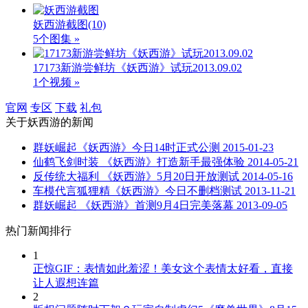
妖西游截图
(10)
5个图集 »
17173新游尝鲜坊《妖西游》试玩2013.09.02
1个视频 »
官网
专区
下载
礼包
关于
妖西游
的新闻
群妖崛起《妖西游》今日14时正式公测
2015-01-23
仙鹤飞剑时装 《妖西游》打造新手最强体验
2014-05-21
反传统大福利 《妖西游》5月20日开放测试
2014-05-16
车模代言狐狸精《妖西游》今日不删档测试
2013-11-21
群妖崛起 《妖西游》首测9月4日完美落幕
2013-09-05
热门新闻排行
1
正惊GIF：表情如此羞涩！美女这个表情太好看，直接
让人遐想连篇
2