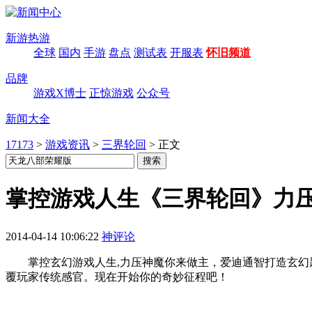
新游热游
全球
国内
手游
盘点
测试表
开服表
怀旧频道
品牌
游戏X博士
正惊游戏
公众号
新闻大全
17173
>
游戏资讯
>
三界轮回
>
正文
掌控游戏人生《三界轮回》力
2014-04-14 10:06:22
神评论
掌控玄幻游戏人生,力压神魔你来做主，爱迪通智打造玄幻题材
覆玩家传统感官。现在开始你的奇妙征程吧！