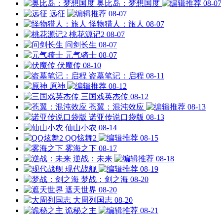
奥比岛：梦想国度
08-0
远征
08-07
怪物猎人：旅人
08-07
桃花源记2
08-07
问剑长生
08-07
元气骑士
08-07
伏魔传
08-10
盗墓笔记：启程
08-11
原神
08-12
三国戏英杰传
08-12
苍翼：混沌效应
08-13
诺亚传说口袋版
08-13
仙山小农
08-14
QQ炫舞2
08-15
雾海之下
08-17
逆战：未来
08-18
现代战舰
08-19
梦战：剑之海
08-20
遮天世界
08-20
大周列国志
08-20
诡秘之主
08-21