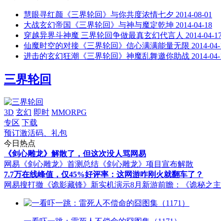
慧眼寻红颜《三界轮回》与你共度浓情七夕
2014-08-01
大战玄幻帝国《三界轮回》与神与魔定乾坤
2014-04-18
穿越异界斗神魔 三界轮回争做最真玄幻代言人
2014-04-1
仙魔时空的对接《三界轮回》信心满满能量无限
2014-04-
进击的玄幻狂潮《三界轮回》神魔乱舞邀你助战
2014-04-
三界轮回
3D
玄幻
即时
MMORPG
专区
下载
预订激活码、礼包
今日热点
《剑心雕龙》解散了，但这次没人骂网易
网易《剑心雕龙》首测总结
《剑心雕龙》项目宣布解散
7.7万在线峰值，仅45%好评率：这网游咋刚火就翻车了？
网易搜打撤《诡影藏锋》新实机演示
8月新游前瞻：《诡秘之