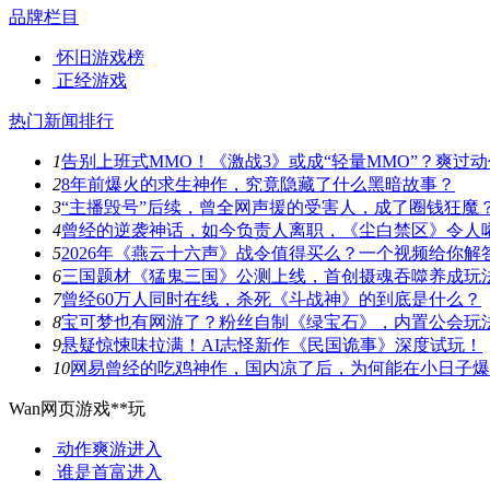
品牌栏目
怀旧游戏榜
正经游戏
热门新闻排行
1
告别上班式MMO！《激战3》或成“轻量MMO”？爽过
2
8年前爆火的求生神作，究竟隐藏了什么黑暗故事？
3
“主播毁号”后续，曾全网声援的受害人，成了圈钱狂魔
4
曾经的逆袭神话，如今负责人离职，《尘白禁区》令人
5
2026年《燕云十六声》战令值得买么？一个视频给你解
6
三国题材《猛鬼三国》公测上线，首创摄魂吞噬养成玩
7
曾经60万人同时在线，杀死《斗战神》的到底是什么？
8
宝可梦也有网游了？粉丝自制《绿宝石》，内置公会玩
9
悬疑惊悚味拉满！AI志怪新作《民国诡事》深度试玩！
10
网易曾经的吃鸡神作，国内凉了后，为何能在小日子爆
Wan网页游戏**玩
动作爽游
进入
谁是首富
进入