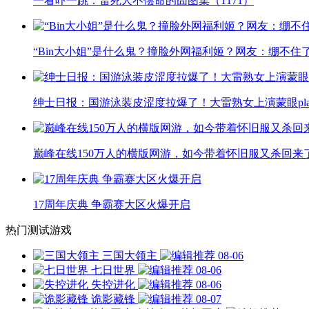
一看吓一跳：雷死人不偿命的囧图集（1171）
“Bin大小姐”是什么鬼？撞脸外网福利姬？网友：绷不住
绅士日报：国游泳装皮涩度拉爆了！大雷熟女上演蒙眼pla
巅峰在线150万人的横版网游，如今带着怀旧服又杀回来
17周年庆典 争霸赛大区火爆开启
热门测试游戏
三国大领主
08-06
七日世界
08-06
失控进化
08-06
诡影藏锋
08-07