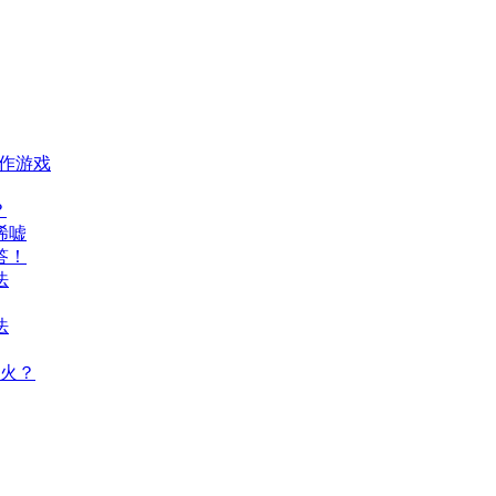
动作游戏
？
唏嘘
答！
法
法
火？