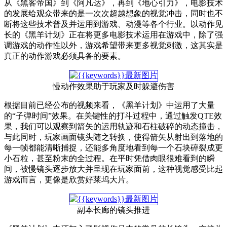
从《黑客帝国》到《阿凡达》，再到《地心引力》，电影技术
的发展给观众带来的是一次次超越想象的视觉冲击，同时也不
断将这些技术普及并运用到游戏、动漫等各个行业。以动作见
长的《黑羊计划》正在将更多电影技术运用在游戏中，除了强
调游戏的动作性以外，游戏希望带来更多视觉刺激，这其实是
真正的动作游戏必须具备的要素。
慢动作效果助于玩家及时躲避伤害
根据目前已经公布的视频来看，《黑羊计划》中运用了大量
的“子弹时间”效果。在关键性的打斗过程中，通过触发QTE效
果，我们可以观察到箭矢的运用轨迹和石柱破碎的动态撞击，
与此同时，玩家画面镜头随之转换，使得箭矢从射出到落地的
每一帧都能清晰捕捉，还能多角度地看到每一个石块碎裂成更
小石粒，甚至粉末的全过程。在平时凭借肉眼很难看到的瞬
间，被慢镜头逐步放大并呈现在玩家面前，这种视觉感受比起
游戏而言，更像是欣赏好莱坞大片。
副本长廊的镜头推进