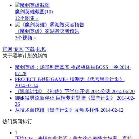
魔剑英雄截图
(10)
12个图集 »
《魔剑英雄》雾湖毁灭者预告
3个视频 »
官网
专区
下载
礼包
关于
黑羊计划
的新闻
魔剑英雄：场景判定真实 拎起板砖抽BOSS一脸
2014-
07-28
PROJECT B登陆GAME+ 猜测为《代号黑羊计划》
2014-07-14
《黑羊计划》《神佑》下半年开测 2015公测
2014-06-20
御姐猛男添新伴侣 巨锤萝莉登陆《黑羊计划》
2014-02-
26
从技术血统谈《黑羊计划》互动多样性
2014-02-12
热门新闻排行
1
正惊GIF：表情如此羞涩！美女这个表情太好看，直接