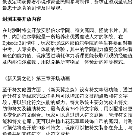
景设定均获原著小说作家全民熙参与制作，务求让游戏呈现出
最忠于原著的剧情及世界观。
封测主要开放内容
在封测时将会开放安那伯尔学院、符文庭园、怪物卡片。其
中，内那伯尔学院是一所培养出优秀魔法人才的学院。在
Episode 3剧情中，玩家扮演成内那伯尔学院的学生将要面对期
中考、人际关系、体能的考验，其中的学院能力值更会影响着
角色的能力值。玩家透过消耗体力听课更能获取可观的经验值
及内那伯尔点数，用以兑换所需物品，体验新的冲等模式。
《新天翼之链》第三章开场动画
至于符文庭园方面，《新天翼之炼》设有符文等级功能，透过
晋升符文等级或完成任务均可以增加符文技能点数和符文字
段，用以强化符文技能的威力。符文系统主要分为攻击符文、
防御符文及辅助符文，最高设有36个符文字段，用以配搭出更
多变化的符文组合。玩家可以通过进入符文庭园，管理符文技
能和符文仓库，更可以种植出花花草草装饰自己的庭园。封测
时预估将会开放20多种符文，玩家可以把符文装备在身上，与
角色共同来练符文，让符文成长。