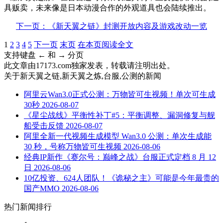
具贩卖，未来像是日本动漫合作的外观道具也会陆续推出。
下一页：《新天翼之链》封测开放内容及游戏改动一览
1
2
3
4
5
下一页
末页
在本页阅读全文
支持键盘 ← 和 → 分页
此文章由17173.com独家发表，转载请注明出处。
关于
新天翼之链,新天翼之炼,台服,公测
的新闻
阿里云Wan3.0正式公测：万物皆可生视频！单次可生成
30秒
2026-08-07
《星尘战线》平衡性补丁#5：平衡调整、漏洞修复与舰
船受击反馈
2026-08-07
阿里全新一代视频生成模型 Wan3.0 公测：单次生成能
30 秒，号称万物皆可生视频
2026-08-06
经典IP新作《赛尔号：巅峰之战》台服正式定档 8 月 12
日
2026-08-06
10亿投资、624人团队！《诡秘之主》可能是今年最贵的
国产MMO
2026-08-06
热门新闻排行