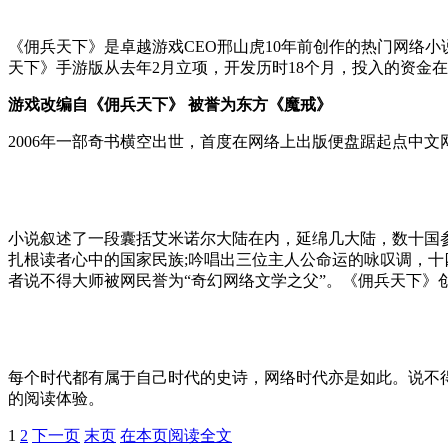
《佣兵天下》是卓越游戏CEO邢山虎10年前创作的热门网络小
天下》手游版从去年2月立项，开发历时18个月，投入的资金在1
游戏改编自《佣兵天下》 被誉为东方《魔戒》
2006年一部奇书横空出世，首度在网络上出版便盘踞起点中文网
小说叙述了一段囊括艾米诺尔大陆在内，延绵几大陆，数十国参
扎根读者心中的国家民族;吟唱出三位主人公命运的咏叹调，
者说不得大师被网民誉为“奇幻网络文学之父”。《佣兵天下》
每个时代都有属于自己时代的史诗，网络时代亦是如此。说不
的阅读体验。
1
2
下一页
末页
在本页阅读全文