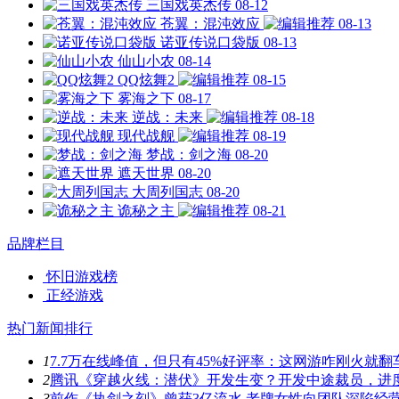
三国戏英杰传
08-12
苍翼：混沌效应
08-13
诺亚传说口袋版
08-13
仙山小农
08-14
QQ炫舞2
08-15
雾海之下
08-17
逆战：未来
08-18
现代战舰
08-19
梦战：剑之海
08-20
遮天世界
08-20
大周列国志
08-20
诡秘之主
08-21
品牌栏目
怀旧游戏榜
正经游戏
热门新闻排行
1
7.7万在线峰值，但只有45%好评率：这网游咋刚火就翻
2
腾讯《穿越火线：潜伏》开发生变？开发中途裁员，进
3
前作《执剑之刻》曾获3亿流水 老牌女性向团队深陷经