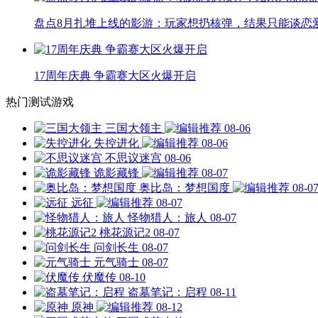
盘点8月扎堆上线的影游：玩家想扔核弹，结果只能谈恋
17周年庆典 争霸赛大区火爆开启
热门测试游戏
三国大领主
08-06
失控进化
08-06
不思议迷宫
08-06
诡影藏锋
08-07
奥比岛：梦想国度
08-0
远征
08-07
怪物猎人：旅人
08-07
桃花源记2
08-07
问剑长生
08-07
元气骑士
08-07
伏魔传
08-10
盗墓笔记：启程
08-11
原神
08-12