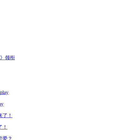
主》领衔
y
了！