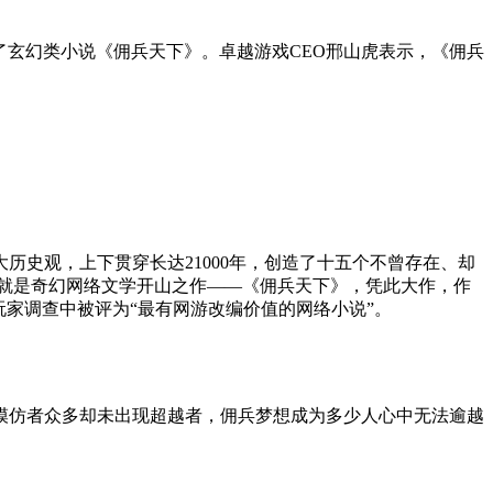
表了玄幻类小说《佣兵天下》。卓越游戏CEO邢山虎表示，《佣兵
史观，上下贯穿长达21000年，创造了十五个不曾存在、却
就是奇幻网络文学开山之作——《佣兵天下》，凭此大作，作
家调查中被评为“最有网游改编价值的网络小说”。
模仿者众多却未出现超越者，佣兵梦想成为多少人心中无法逾越