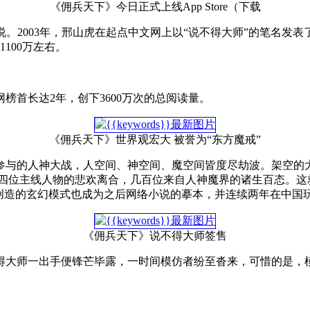
《佣兵天下》今日正式上线App Store（下载
说。2003年，邢山虎在起点中文网上以“说不得大师”的笔名发
100万左右。
榜首长达2年，创下3600万次的总阅读量。
《佣兵天下》世界观宏大 被誉为“东方魔戒”
与的人神大战，人空间、神空间、魔空间皆度尽劫波。架空的大历
十四位主线人物的悲欢离合，几百位来自人神魔界的诸生百态。这
创造的玄幻模式也成为之后网络小说的摹本，并连续两年在中国玩
《佣兵天下》说不得大师签售
得大师一出手便锋芒毕露，一时间模仿者纷至沓来，可惜的是，