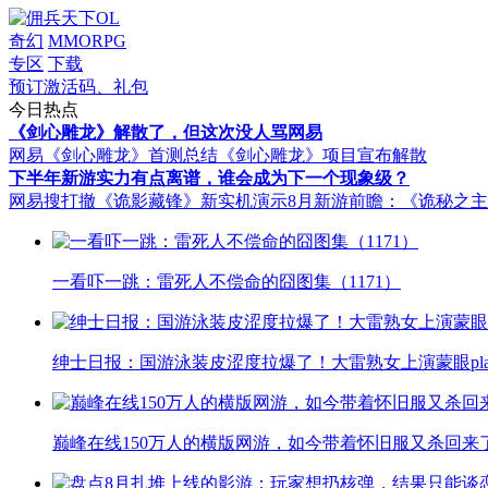
奇幻
MMORPG
专区
下载
预订激活码、礼包
今日热点
《剑心雕龙》解散了，但这次没人骂网易
网易《剑心雕龙》首测总结
《剑心雕龙》项目宣布解散
下半年新游实力有点离谱，谁会成为下一个现象级？
网易搜打撤《诡影藏锋》新实机演示
8月新游前瞻：《诡秘之
一看吓一跳：雷死人不偿命的囧图集（1171）
绅士日报：国游泳装皮涩度拉爆了！大雷熟女上演蒙眼pla
巅峰在线150万人的横版网游，如今带着怀旧服又杀回来