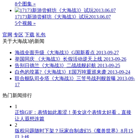
8个图集 »
17173新游尝鲜坊《大海战3》试玩2013.06.07
5个视频 »
官网
专区
下载
礼包
关于
大海战3
的新闻
海战全面升级《大海战3》G国新看点
2013-09-27
举国同庆 《大海战3》长假活动逆天上线
2013-09-26
告别日德兰《大海战3》二战战舰起航
2013-09-25
白色的坟墓?《大海战3》E国万吨重巡来袭
2013-09-24
联合舰队司令塔《大海战3》三笠号战列舰首曝
2013-09-
17
热门新闻排行
1
正惊GIF：表情如此羞涩！美女这个表情太好看，直接
让人遐想连篇
2
版权问题随时下架？玩家自制虚幻5《魔兽世界》8月15
日上线