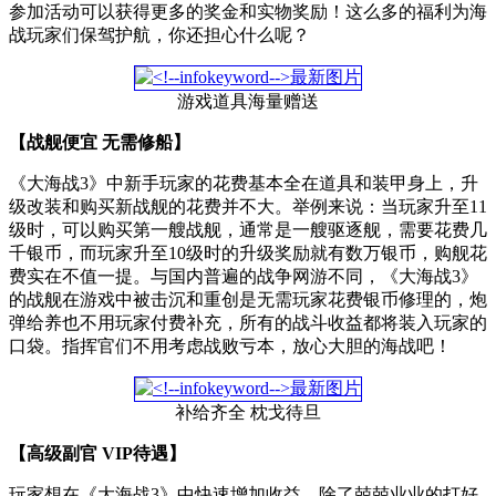
参加活动可以获得更多的奖金和实物奖励！这么多的福利为海
战玩家们保驾护航，你还担心什么呢？
游戏道具海量赠送
【战舰便宜 无需修船】
《大海战3》中新手玩家的花费基本全在道具和装甲身上，升
级改装和购买新战舰的花费并不大。举例来说：当玩家升至11
级时，可以购买第一艘战舰，通常是一艘驱逐舰，需要花费几
千银币，而玩家升至10级时的升级奖励就有数万银币，购舰花
费实在不值一提。与国内普遍的战争网游不同，《大海战3》
的战舰在游戏中被击沉和重创是无需玩家花费银币修理的，炮
弹给养也不用玩家付费补充，所有的战斗收益都将装入玩家的
口袋。指挥官们不用考虑战败亏本，放心大胆的海战吧！
补给齐全 枕戈待旦
【高级副官 VIP待遇】
玩家想在《大海战3》中快速增加收益，除了兢兢业业的打好