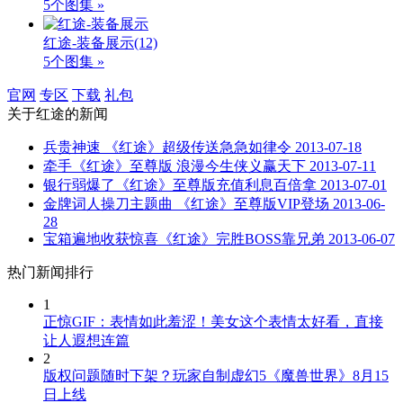
5个图集 »
红途-装备展示
(12)
5个图集 »
官网
专区
下载
礼包
关于
红途
的新闻
兵贵神速 《红途》超级传送急急如律令
2013-07-18
牵手《红途》至尊版 浪漫今生侠义赢天下
2013-07-11
银行弱爆了《红途》至尊版充值利息百倍拿
2013-07-01
金牌词人操刀主题曲 《红途》至尊版VIP登场
2013-06-
28
宝箱遍地收获惊喜《红途》完胜BOSS靠兄弟
2013-06-07
热门新闻排行
1
正惊GIF：表情如此羞涩！美女这个表情太好看，直接
让人遐想连篇
2
版权问题随时下架？玩家自制虚幻5《魔兽世界》8月15
日上线