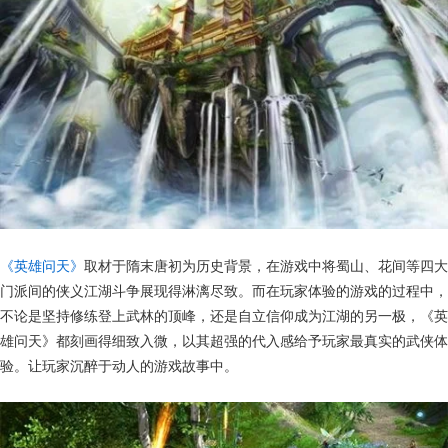
《英雄问天》
取材于隋末唐初为历史背景，在游戏中将蜀山、花间等四大
门派间的侠义江湖斗争展现得淋漓尽致。而在玩家体验的游戏的过程中，
不论是坚持修练登上武林的顶峰，还是自立信仰成为江湖的另一极，《英
雄问天》都刻画得细致入微，以其超强的代入感给予玩家最真实的武侠体
验。让玩家沉醉于动人的游戏故事中。