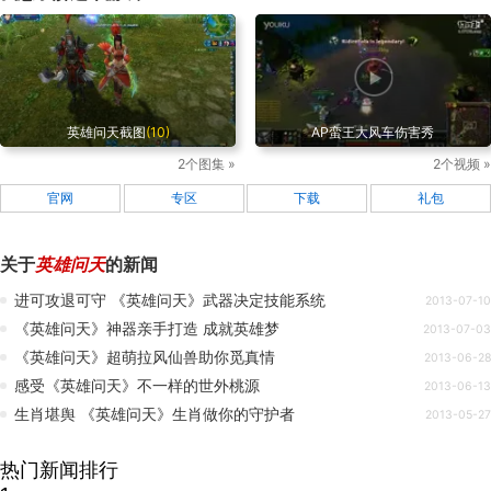
英雄问天截图
(10)
AP蛮王大风车伤害秀
2个图集 »
2个视频 »
官网
专区
下载
礼包
关于
英雄问天
的新闻
进可攻退可守 《英雄问天》武器决定技能系统
2013-07-10
《英雄问天》神器亲手打造 成就英雄梦
2013-07-03
《英雄问天》超萌拉风仙兽助你觅真情
2013-06-28
感受《英雄问天》不一样的世外桃源
2013-06-13
生肖堪舆 《英雄问天》生肖做你的守护者
2013-05-27
热门新闻排行