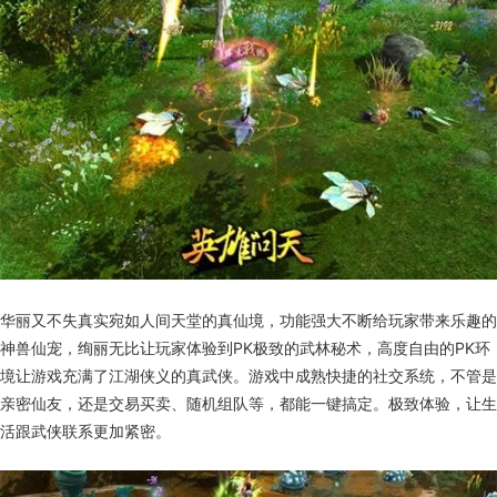
华丽又不失真实宛如人间天堂的真仙境，功能强大不断给玩家带来乐趣的
神兽仙宠，绚丽无比让玩家体验到PK极致的武林秘术，高度自由的PK环
境让游戏充满了江湖侠义的真武侠。游戏中成熟快捷的社交系统，不管是
亲密仙友，还是交易买卖、随机组队等，都能一键搞定。极致体验，让生
活跟武侠联系更加紧密。