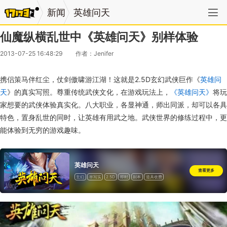
新闻
英雄问天
仙魔纵横乱世中《英雄问天》别样体验
2013-07-25 16:48:29
作者：Jenifer
携侣策马伴红尘，仗剑傲啸游江湖！这就是2.5D玄幻武侠巨作《
英雄问
天
》的真实写照。尊重传统武侠文化，在游戏玩法上，
《英雄问天》
将玩
家想要的武侠体验真实化。八大职业，各显神通，师出同派，却可以各具
特色，置身乱世的同时，让英雄有用武之地。武侠世界的修练过程中，更
能体验到无穷的游戏趣味。
英雄问天
查看更多
玄幻
半写实
2.5D
即时
副本
道具收费