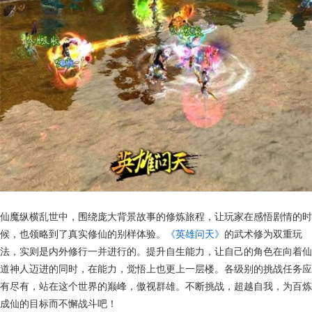
仙魔纵横乱世中，围绕庞大背景故事的修炼旅程，让玩家在感悟剧情的时
候，也领略到了真实修仙的别样体验。
《英雄问天》
的武术修为双重玩
法，实则是内外修行一并进行的。提升自生能力，让自己的角色在向着仙
道神人迈进的同时，在能力，觉悟上也更上一层楼。各级别的挑战任务应
有尽有，站在这个世界的巅峰，傲视群雄。不断挑战，超越自我，为百炼
成仙的目标而不懈战斗吧！