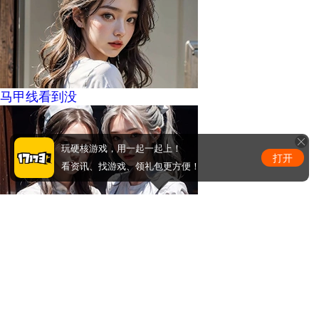
马甲线看到没
玩硬核游戏，用一起一起上！
打开
看资讯、找游戏、领礼包更方便！
周少的替嫁小娇妻
0
条评论
评论赢取激活码/周边等奖励！加群了解详情224611913