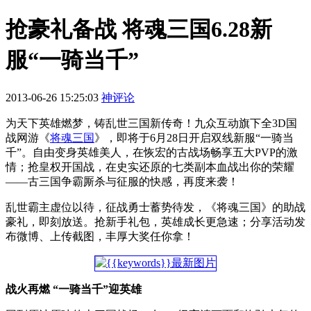
抢豪礼备战 将魂三国6.28新
服“一骑当千”
2013-06-26 15:25:03
神评论
为天下英雄燃梦，铸乱世三国新传奇！九众互动旗下全3D国
战网游《
将魂三国
》，即将于6月28日开启双线新服“一骑当
千”。自由变身英雄美人，在恢宏的古战场畅享五大PVP的激
情；抢皇权开国战，在史实还原的七类副本血战出你的荣耀
——古三国争霸厮杀与征服的快感，再度来袭！
乱世霸主虚位以待，征战勇士蓄势待发，《将魂三国》的助战
豪礼，即刻放送。抢新手礼包，英雄成长更急速；分享活动发
布微博、上传截图，丰厚大奖任你拿！
战火再燃 “一骑当千”迎英雄