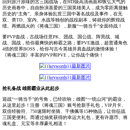
回到原汁原味的古三国战场，在HD级高清画面和恢弘大气的
历史画卷中，自由扮演喜爱的三国英雄美人，成为零距离接触
历史的“主角”。亲身体验乱世三国中著名战役及事件，在无
双、类TD、室内、水战等独创的战役副本，铸就你的辉煌战
绩。再燃战火的《将魂三国》，新服“一骑当千”全面待战！
要PVP血战，古战场任意PK、团战、国公战、阵营战、城
战、国战，给你最爽快的称霸之路；要PVE激战，超普通角色
4倍的世界BOSS，给你与古今英雄并肩血战的激情体验！
《将魂三国》丰富的PVP和PVE，让你战个痛快！
抢礼备战 雄图霸业从此起步
迎战“一骑当千”的号角，已经吹响；雄图“一统山河”的霸业，
从这里起步！注册《将魂三国》账号抢新手礼包，VIP月卡、
双倍经验符、750速限时坐骑、千佛佩等15种物品，让你征战
三国更便利。而通过抽奖获得的幸运大礼包，更有许愿币、将
魂礼盒、元宝等丰厚豪礼相送！