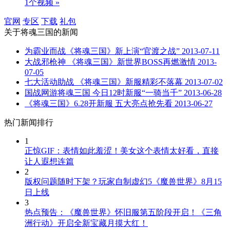
1个视频 »
官网
专区
下载
礼包
关于
将魂三国
的新闻
为霸业而战《将魂三国》新上演“官渡之战”
2013-07-11
大战邪枪神 《将魂三国》新世界BOSS再燃激情
2013-
07-05
七大活动助战 《将魂三国》新服精彩不落幕
2013-07-02
国战网游将魂三国 今日12时新服“一骑当千”
2013-06-28
《将魂三国》6.28开新服 五大亮点抢先看
2013-06-27
热门新闻排行
1
正惊GIF：表情如此羞涩！美女这个表情太好看，直接
让人遐想连篇
2
版权问题随时下架？玩家自制虚幻5《魔兽世界》8月15
日上线
3
热点预告：《魔兽世界》怀旧服第五阶段开启！《三角
洲行动》开启全新宝藏月摸大红！