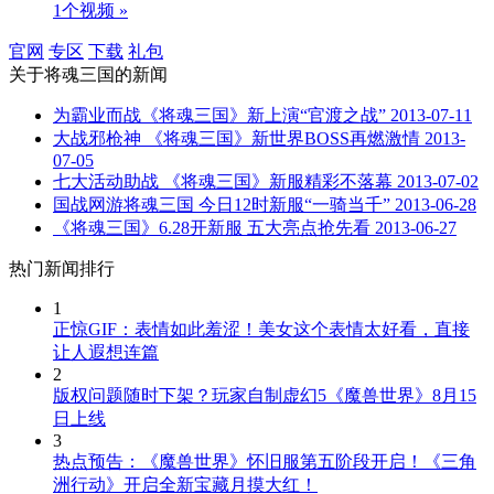
1个视频 »
官网
专区
下载
礼包
关于
将魂三国
的新闻
为霸业而战《将魂三国》新上演“官渡之战”
2013-07-11
大战邪枪神 《将魂三国》新世界BOSS再燃激情
2013-
07-05
七大活动助战 《将魂三国》新服精彩不落幕
2013-07-02
国战网游将魂三国 今日12时新服“一骑当千”
2013-06-28
《将魂三国》6.28开新服 五大亮点抢先看
2013-06-27
热门新闻排行
1
正惊GIF：表情如此羞涩！美女这个表情太好看，直接
让人遐想连篇
2
版权问题随时下架？玩家自制虚幻5《魔兽世界》8月15
日上线
3
热点预告：《魔兽世界》怀旧服第五阶段开启！《三角
洲行动》开启全新宝藏月摸大红！