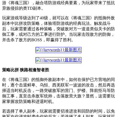
游《将魂三国》，融合塔防游戏经典要素，为玩家带来了抵抗
异族侵掠的类TD副本。
玩家游戏等级达到了40级，就可以在《将魂三国》的抵御外敌
副本中比拼攻防策略，体验塔防游戏的经典玩法。触发战斗
后，玩家需要通过各种策略，突破敌对方一道道类似关卡的防
御工事，或对己方的工事进行防护。当玩家击毁敌方的防御，
并击杀了敌方的BOSS，即赢得了胜利。
策略比拼 狭路相逢智者胜
在《将魂三国》的抵御外敌副本中，如何在保护已方营地的同
时，逐个击退鲜卑、乌恒、西羌联军一波波的攻击，然后再选
择适当时机反击，一路突破敌军的营门、护楼、阵前拒马等防
御工事，直至击杀敌军统帅，击落敌营大旗？显然，这需要玩
家掌握攻防策略和进退时机。
若选择了单人副本，玩家就需要切准进攻和回防的时间，以免
敌军在你进攻时袭击你的后方；若选择了多人副本，玩家就可