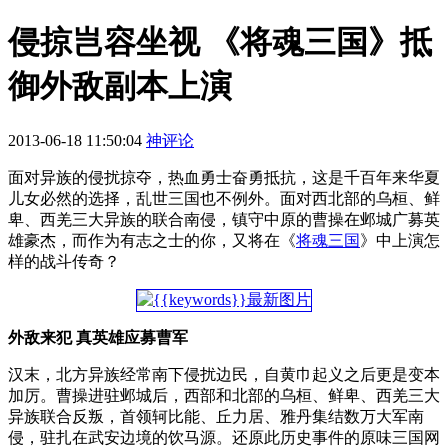
侵掠岂容坐视 《将魂三国》抵
御外敌副本上演
2013-06-18 11:50:04
神评论
面对异族的侵扰掠夺，热血勇士奋勇抵抗，这是千百年来华夏
儿女必然的选择，乱世三国也不例外。面对西北部的乌桓、鲜
卑、西羌三大异族的联合南侵，镇守中原的曹操在邺城广募英
雄豪杰，而作为有志之士的你，又将在《
将魂三国
》中上演怎
样的战斗传奇？
外敌来犯 真英雄应募曹军
汉末，北方异族经常南下侵扰边民，自黄巾起义之后更是变本
加厉。曹操进驻邺城后，西部和北部的乌桓、鲜卑、西羌三大
异族联合反叛，首领轲比能、丘力居、雅丹集结数万大军南
侵，驻扎在武安边境的饮马源。还原此历史事件的原味三国网