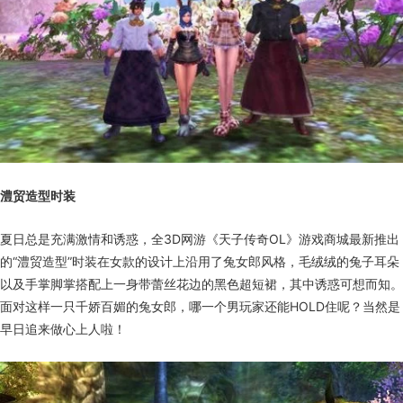
澧贸造型时装
夏日总是充满激情和诱惑，全3D网游《天子传奇OL》游戏商城最新推出
的“澧贸造型”时装在女款的设计上沿用了兔女郎风格，毛绒绒的兔子耳朵
以及手掌脚掌搭配上一身带蕾丝花边的黑色超短裙，其中诱惑可想而知。
面对这样一只千娇百媚的兔女郎，哪一个男玩家还能HOLD住呢？当然是
早日追来做心上人啦！