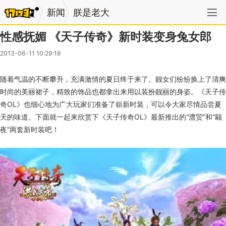
新闻
朕是老大
性感抚媚 《天子传奇》新时装变身兔女郎
2013-06-11 10:29:18
随着气温的不断攀升，充满激情的夏日终于来了。靓女们纷纷换上了清爽
时尚的美丽裙子，精致的饰品也都拿出来用以装扮靓丽的身姿。《天子传
奇OL》也细心地为广大玩家们准备了崭新时装，可以令大家尽情品尝夏
天的味道。下面就一起来欣赏下《天子传奇OL》最新推出的“澧贸”和“颛
夜”两套新时装吧！