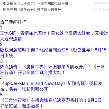
御龙征途《天子传奇》不删档测试今日开测
2016-06-29
明日开测《天子传奇》预下载今日开放
2016-06-28
热门新闻排行
1
正惊GIF：表情如此羞涩！美女这个表情太好看，直接让
人遐想连篇
2
版权问题随时下架？玩家自制虚幻5《魔兽世界》8月15
日上线
3
热点预告：《魔兽世界》怀旧服第五阶段开启！《三角
洲行动》开启全新宝藏月摸大红！
4
《Spider-Man: Brand New Day》新预告预计明日发
布，另有一张新剧照公开
5
《三角洲行动》主播巅峰赛总决赛即将打响！8月2日，
群星汇聚，新王加冕！