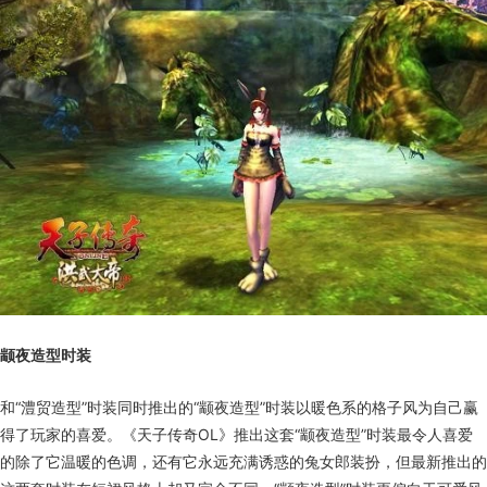
颛夜造型时装
和“澧贸造型”时装同时推出的“颛夜造型”时装以暖色系的格子风为自己赢
得了玩家的喜爱。《天子传奇OL》推出这套“颛夜造型”时装最令人喜爱
的除了它温暖的色调，还有它永远充满诱惑的兔女郎装扮，但最新推出的