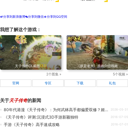
分享到新浪微博
分享到微信
分享到QQ空间
t
w
z
我想了解这个游戏：
天子传奇OL截图
(32)
《朕是老大》游戏介绍视频
2个图集 »
5个视频 »
官网
专区
下载
礼包
关于
天子传奇
的新闻
80年代港漫《天子传奇》：为何武林高手都偏爱双修？姬发也不能幸免？
2026-05-31
《天子传奇》评测:沉浸式3D手游新颖独特
2016-07-05
手游《天子传奇》高手速成攻略
2016-07-01