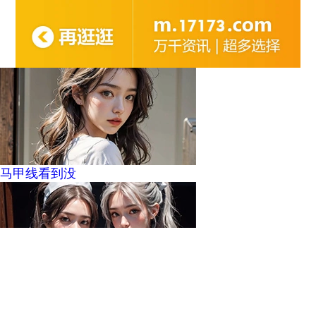
马甲线看到没
周少的替嫁小娇妻