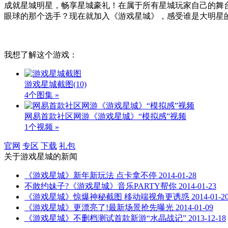
成就星城明星，畅享星城豪礼！在属于所有星城玩家自己的舞
眼球的那个选手？现在就加入《游戏星城》，感受谁是大明星
我想了解这个游戏：
游戏星城截图
(10)
4个图集 »
网易首款社区网游《游戏星城》“模拟感”视频
1个视频 »
官网
专区
下载
礼包
关于
游戏星城
的新闻
《游戏星城》新年新玩法 点卡拿不停
2014-01-28
不敢约妹子?《游戏星城》音乐PARTY帮你
2014-01-23
《游戏星城》惊爆神秘截图 移动端视角更诱惑
2014-01-2
《游戏星城》更漂亮了!最新场景抢先曝光
2014-01-09
《游戏星城》不删档测试首款新游“水晶战记”
2013-12-18