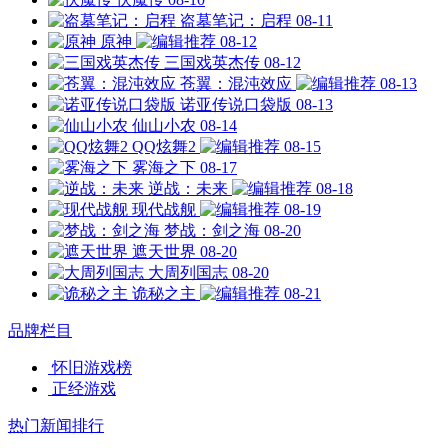
盗墓笔记：启程
08-11
原神
08-12
三国戏英杰传
08-12
苍翼：混沌效应
08-13
诺亚传说口袋版
08-13
仙山小农
08-14
QQ炫舞2
08-15
雾海之下
08-17
逆战：未来
08-18
现代战舰
08-19
梦战：剑之海
08-20
遮天世界
08-20
大周列国志
08-20
诡秘之主
08-21
品牌栏目
怀旧游戏榜
正经游戏
热门新闻排行