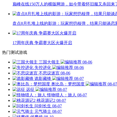
巅峰在线150万人的横版网游，如今带着怀旧服又杀回来
盘点8月扎堆上线的影游：玩家想扔核弹，结果只能谈恋
17周年庆典 争霸赛大区火爆开启
热门测试游戏
三国大领主
08-06
失控进化
08-06
不思议迷宫
08-06
诡影藏锋
08-07
奥比岛：梦想国度
08-0
远征
08-07
怪物猎人：旅人
08-07
桃花源记2
08-07
问剑长生
08-07
元气骑士
08-07
伏魔传
08-10