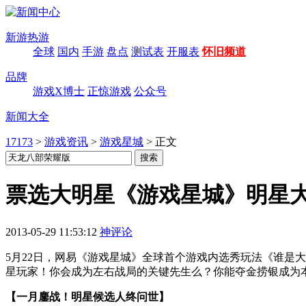
新游热游
全球
国内
手游
盘点
测试表
开服表
怀旧频道
品牌
游戏X博士
正惊游戏
公众号
新闻大全
17173
>
游戏资讯
>
游戏星城
>
正文
票选大明星《游戏星城》明星
2013-05-29 11:53:12
神评论
5月22日，网易《游戏星城》全球首个游戏内选秀玩法《谁是
星玩家！你会成为左右战局的关键先生么？你能夺金捞银成为
【一月鏖战！明星候选人终问世】