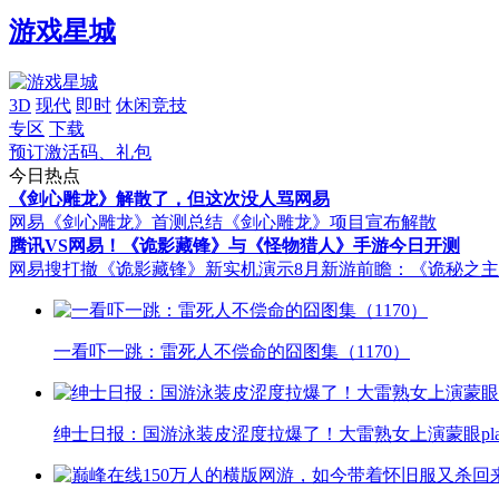
游戏星城
3D
现代
即时
休闲竞技
专区
下载
预订激活码、礼包
今日热点
《剑心雕龙》解散了，但这次没人骂网易
网易《剑心雕龙》首测总结
《剑心雕龙》项目宣布解散
腾讯VS网易！《诡影藏锋》与《怪物猎人》手游今日开测
网易搜打撤《诡影藏锋》新实机演示
8月新游前瞻：《诡秘之
一看吓一跳：雷死人不偿命的囧图集（1170）
绅士日报：国游泳装皮涩度拉爆了！大雷熟女上演蒙眼pla