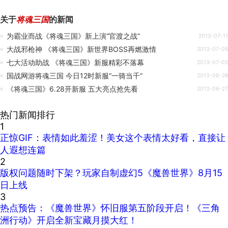
关于
将魂三国
的新闻
为霸业而战《将魂三国》新上演“官渡之战”
2013-07-11
大战邪枪神 《将魂三国》新世界BOSS再燃激情
2013-07-05
七大活动助战 《将魂三国》新服精彩不落幕
2013-07-02
国战网游将魂三国 今日12时新服“一骑当千”
2013-06-28
《将魂三国》6.28开新服 五大亮点抢先看
2013-06-27
热门新闻排行
1
正惊GIF：表情如此羞涩！美女这个表情太好看，直接让
人遐想连篇
2
版权问题随时下架？玩家自制虚幻5《魔兽世界》8月15
日上线
3
热点预告：《魔兽世界》怀旧服第五阶段开启！《三角
洲行动》开启全新宝藏月摸大红！