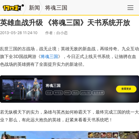
新闻
将魂三国
英雄血战升级 《将魂三国》天书系统开放
2013-05-28 11:24:10
作者：白小恋
乱世三国的古战场，战无止境；英雄无敌的新血战，再续传奇。九众互动
旗下全3D国战网游《
将魂三国
》，今日正式上线天书系统，让驰骋在血
色战场的英雄拥有了全面提升实力的新途径。
将魂三国
查看更多
历史
半写实
即时
国战
unity3D
道具收费
若无纵横天下的实力，枭雄与英杰如何称霸天下，最终完成三国的统一大
业？那么，有此远大抱负的英雄，赶紧来看看天书系统吧！