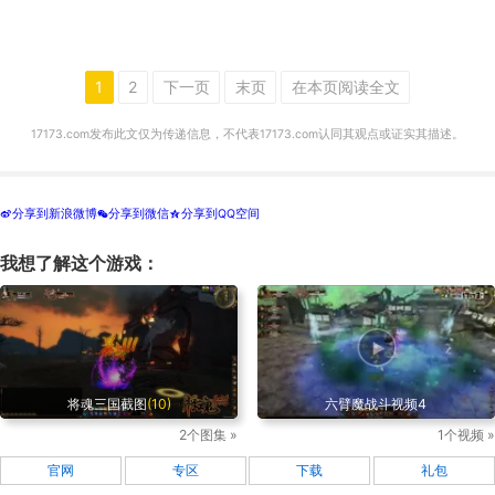
1
2
下一页
末页
在本页阅读全文
17173.com发布此文仅为传递信息，不代表17173.com认同其观点或证实其描述。
分享到新浪微博
分享到微信
分享到QQ空间
t
w
z
我想了解这个游戏：
将魂三国截图
(10)
六臂魔战斗视频4
2个图集 »
1个视频 »
官网
专区
下载
礼包