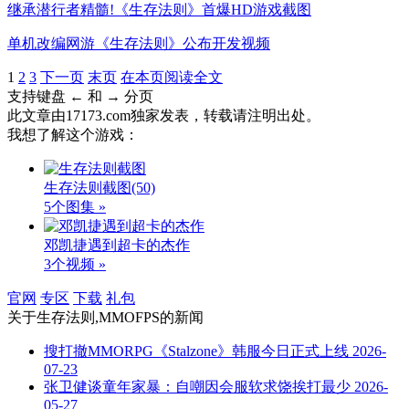
继承潜行者精髓!《生存法则》首爆HD游戏截图
单机改编网游《生存法则》公布开发视频
1
2
3
下一页
末页
在本页阅读全文
支持键盘 ← 和 → 分页
此文章由17173.com独家发表，转载请注明出处。
我想了解这个游戏：
生存法则截图
(50)
5个图集 »
邓凯捷遇到超卡的杰作
3个视频 »
官网
专区
下载
礼包
关于
生存法则,MMOFPS
的新闻
搜打撤MMORPG《Stalzone》韩服今日正式上线
2026-
07-23
张卫健谈童年家暴：自嘲因会服软求饶挨打最少
2026-
05-27