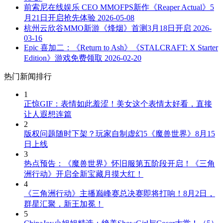
前索尼在线娱乐 CEO MMOFPS新作《Reaper Actual》5
月21日开启抢先体验
2026-05-08
杭州云欣谷MMO新游《烽烟》首测3月18日开启
2026-
03-16
Epic 喜加二：《Return to Ash》《STALCRAFT: X Starter
Edition》游戏免费领取
2026-02-20
热门新闻排行
1
正惊GIF：表情如此羞涩！美女这个表情太好看，直接
让人遐想连篇
2
版权问题随时下架？玩家自制虚幻5《魔兽世界》8月15
日上线
3
热点预告：《魔兽世界》怀旧服第五阶段开启！《三角
洲行动》开启全新宝藏月摸大红！
4
《三角洲行动》主播巅峰赛总决赛即将打响！8月2日，
群星汇聚，新王加冕！
5