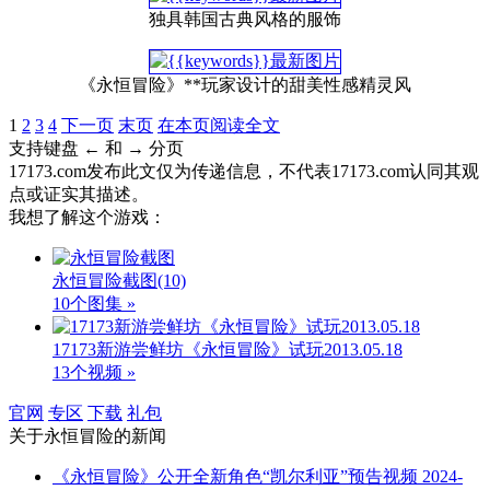
独具韩国古典风格的服饰
《永恒冒险》**玩家设计的甜美性感精灵风
1
2
3
4
下一页
末页
在本页阅读全文
支持键盘 ← 和 → 分页
17173.com发布此文仅为传递信息，不代表17173.com认同其观
点或证实其描述。
我想了解这个游戏：
永恒冒险截图
(10)
10个图集 »
17173新游尝鲜坊《永恒冒险》试玩2013.05.18
13个视频 »
官网
专区
下载
礼包
关于
永恒冒险
的新闻
《永恒冒险》公开全新角色“凯尔利亚”预告视频
2024-