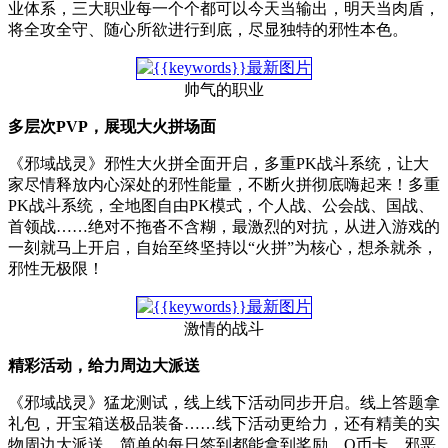
业体系，三大职业每一个个都可以今天当输出，明天当肉盾，
将全攻全守、随心所欲进行到底，尽显独特的邪性本色。
帅气的职业
多层次PVP，展现大火拼场面
《邪域战灵》邪性大火拼全面开启，多重PK战斗系统，让大
家尽情释放内心深处的邪性能量，不断火拼彻底嗨起来！多重
PK战斗系统，全地图自由PK模式，个人战、公会战、国战、
首领战……绝对不拖沓不含糊，最激烈的对抗，从进入游戏的
一刻就马上开启，自始至终坚持以“火拼”为核心，想杀就杀，
邪性无极限！
激情的战斗
精彩活动，给力周边大派送
《邪域战灵》猛龙测试，线上线下活动同步开启。线上答题拿
礼包，开宝箱送极品装备……线下活动更给力，还有精美的实
物周边大派送，简单的每日签到都能拿到奖励，Q币卡、邪恶