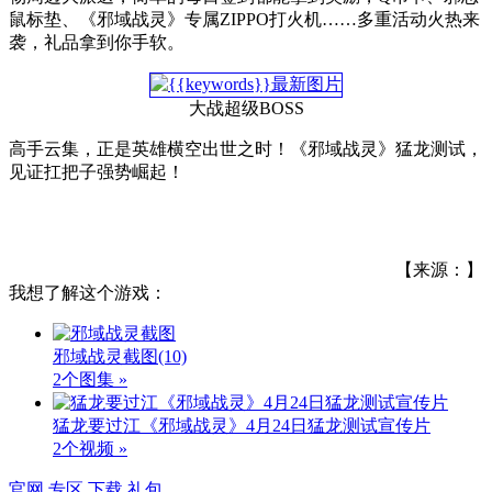
鼠标垫、《邪域战灵》专属ZIPPO打火机……多重活动火热来
袭，礼品拿到你手软。
大战超级BOSS
高手云集，正是英雄横空出世之时！《邪域战灵》猛龙测试，
见证扛把子强势崛起！
【来源：】
我想了解这个游戏：
邪域战灵截图
(10)
2个图集 »
猛龙要过江《邪域战灵》4月24日猛龙测试宣传片
2个视频 »
官网
专区
下载
礼包