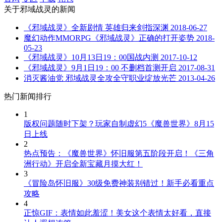
关于
邪域战灵
的新闻
《邪域战灵》全新剧情 英雄归来剑指深渊
2018-06-27
魔幻动作MMORPG《邪域战灵》正确的打开姿势
2018-
05-23
《邪域战灵》10月13日19：00国战内测
2017-10-12
《邪域战灵》9月1日19：00 不删档首测开启
2017-08-31
消灭酱油党 邪域战灵全攻全守职业绽放光芒
2013-04-26
热门新闻排行
1
版权问题随时下架？玩家自制虚幻5《魔兽世界》8月15
日上线
2
热点预告：《魔兽世界》怀旧服第五阶段开启！《三角
洲行动》开启全新宝藏月摸大红！
3
《冒险岛怀旧服》30级免费神装别错过！新手必看重点
攻略
4
正惊GIF：表情如此羞涩！美女这个表情太好看，直接