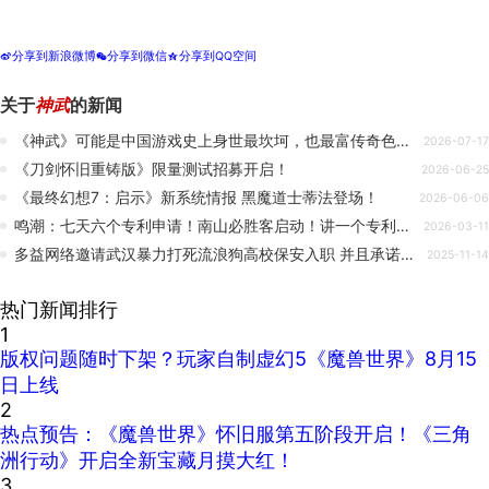
分享到新浪微博
分享到微信
分享到QQ空间
t
w
z
关于
神武
的新闻
《神武》可能是中国游戏史上身世最坎坷，也最富传奇色彩MMO
2026-07-17
《刀剑怀旧重铸版》限量测试招募开启！
2026-06-25
《最终幻想7：启示》新系统情报 黑魔道士蒂法登场！
2026-06-06
鸣潮：七天六个专利申请！南山必胜客启动！讲一个专利的故事
2026-03-11
多益网络邀请武汉暴力打死流浪狗高校保安入职 并且承诺月薪不低于7000元
2025-11-14
热门新闻排行
1
版权问题随时下架？玩家自制虚幻5《魔兽世界》8月15
日上线
2
热点预告：《魔兽世界》怀旧服第五阶段开启！《三角
洲行动》开启全新宝藏月摸大红！
3