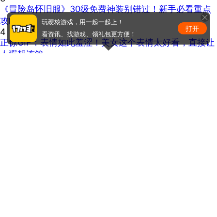
《冒险岛怀旧服》30级免费神装别错过！新手必看重点
攻略
玩硬核游戏，用一起一起上！
打开
4
看资讯、找游戏、领礼包更方便！
正惊GIF：表情如此羞涩！美女这个表情太好看，直接让
人遐想连篇
5
ChinaJoy小姐姐精选：绝美ShowGirl与Coser大赏！
（5）
马甲线看到没