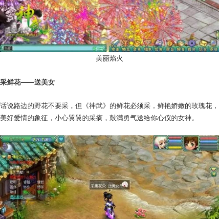
美丽焰火
采鲜花——送美女
话说路边的野花不要采，但《神武》的鲜花必须采，鲜艳娇嫩的玫瑰花，
美好爱情的象征，小心翼翼的采摘，鼓满勇气送给你心仪的女神。