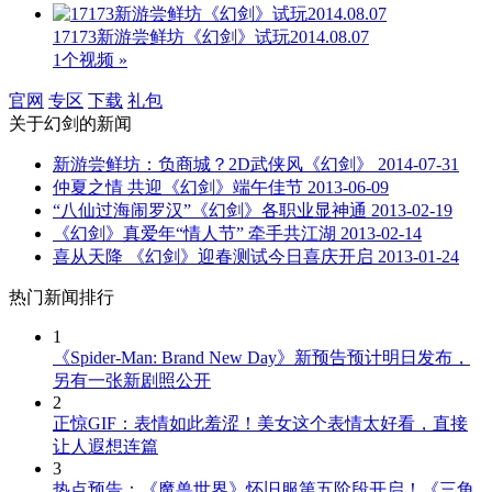
17173新游尝鲜坊《幻剑》试玩2014.08.07
1个视频 »
官网
专区
下载
礼包
关于
幻剑
的新闻
新游尝鲜坊：负商城？2D武侠风《幻剑》
2014-07-31
仲夏之情 共迎《幻剑》端午佳节
2013-06-09
“八仙过海闹罗汉”《幻剑》各职业显神通
2013-02-19
《幻剑》真爱年“情人节” 牵手共江湖
2013-02-14
喜从天降 《幻剑》迎春测试今日喜庆开启
2013-01-24
热门新闻排行
1
《Spider-Man: Brand New Day》新预告预计明日发布，
另有一张新剧照公开
2
正惊GIF：表情如此羞涩！美女这个表情太好看，直接
让人遐想连篇
3
热点预告：《魔兽世界》怀旧服第五阶段开启！《三角