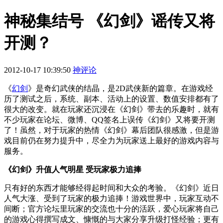
神秘集结号 《幻剑》谣传又将
开测？
2012-10-17 10:39:50
神评论
《
幻剑
》是奇幻武侠的结晶，是2D武侠新的篇章。在游戏经
历了测试之后，系统、副本、活动上的设置、数值安排都有了
很大的改变。就在玩家还沉浸在《幻剑》带去的乐趣时，就有
不少玩家在论坛、微博、QQ签名上误传《幻剑》又将要开测
了！虽然，对于玩家的热情《幻剑》幕后团队很感激，但是游
戏目前仍在努力提升中，尽全力为玩家送上最好的游戏内容与
服务。
《幻剑》升值人气明星 受玩家极力追捧
只有好的东西才能够经得起时间和大众的考验。《幻剑》近日
人气大涨、受到了玩家的极力追捧！游戏世界中，玩家互动不
间断；官方论坛里玩家的交流也十分的活跃，爱心玩家将自己
的游戏心得撰写成文、慷慨的与大家分享升级打怪经验；更有