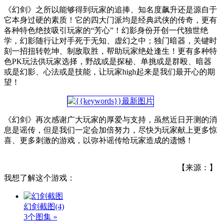
《幻剑》之所以能够得到玩家的追捧、知名度飙升还是源自于
它本身过硬的素质！它的四大门派均是经典武侠的传奇，更有
各种特色绝技吸引玩家的“芳心”！幻影身份开创一代独世绝
学，幻影随行让对手死于无知、虚幻之中；独门暗器，关键时
刻一招扭转乾坤、制敌取胜，帮助玩家绝处逢生！更有多种特
色PK玩法供玩家选择，野战或是探秘、单挑或是群殴、暗器
或是幻影、心法或是技能，让玩家high起来是我们最开心的期
望！
《幻剑》再次感谢广大玩家的厚爱与支持，虽然近日开测的消
息是谣传，但是我们一定会加倍努力，尽快为玩家献上更多惊
喜、更多刺激的游戏，以弥补谣传给玩家造成的遗憾！
【来源：】
我想了解这个游戏：
幻剑截图
(4)
3个图集 »