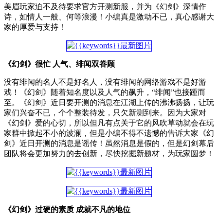
美眉玩家迫不及待要求官方开测新服，并为《幻剑》深情作
诗，如情人一般、何等浪漫！小编真是激动不已，真心感谢大
家的厚爱与支持！
《幻剑》很忙 人气、绯闻双眷顾
没有绯闻的名人不是好名人，没有绯闻的网络游戏不是好游
戏！《幻剑》随着知名度以及人气的飙升，“绯闻”也接踵而
至。《幻剑》近日要开测的消息在江湖上传的沸沸扬扬，让玩
家们兴奋不已，个个整装待发，只欠新测到来。因为大家对
《幻剑》爱的心切，所以但凡有点关于它的风吹草动就会在玩
家群中掀起不小的波澜，但是小编不得不遗憾的告诉大家《幻
剑》近日开测的消息是谣传！虽然消息是假的，但是幻剑幕后
团队将会更加努力的去创新，尽快挖掘新题材，为玩家圆梦！
《幻剑》过硬的素质 成就不凡的地位