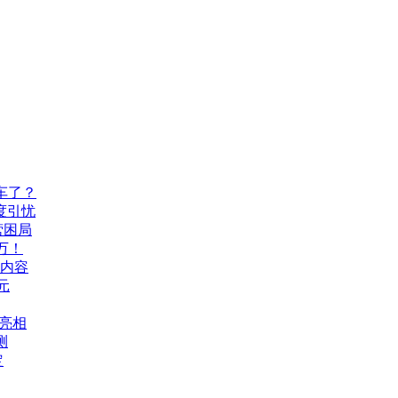
车了？
度引忧
营困局
万！
机内容
元
A亮相
测
定