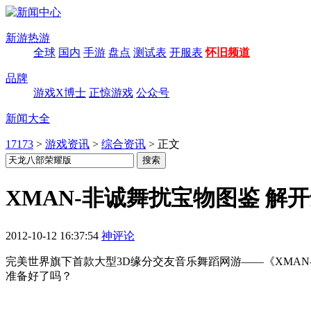
新游热游
全球
国内
手游
盘点
测试表
开服表
怀旧频道
品牌
游戏X博士
正惊游戏
公众号
新闻大全
17173
>
游戏资讯
>
综合资讯
>
正文
XMAN-非诚舞扰宝物图鉴 解
2012-10-12 16:37:54
神评论
完美世界旗下首款大型3D缘分交友音乐舞蹈网游——《XMAN
准备好了吗？