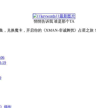
悄悄告诉我 谁是那个TA
集，兑换魔卡，开启你的《XMAN-非诚舞扰》占星之旅！
-06
0-19
9
主》领衔