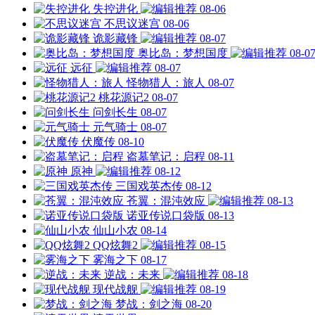
失控进化
08-06
不思议迷宫
08-06
诡影藏锋
08-07
奥比岛：梦想国度
08-0
远征
08-07
怪物猎人：旅人
08-07
桃花源记2
08-07
问剑长生
08-07
元气骑士
08-07
伏魔传
08-10
盗墓笔记：启程
08-11
原神
08-12
三国戏英杰传
08-12
苍翼：混沌效应
08-13
诺亚传说口袋版
08-13
仙山小农
08-14
QQ炫舞2
08-15
雾海之下
08-17
逆战：未来
08-18
现代战舰
08-19
梦战：剑之海
08-20