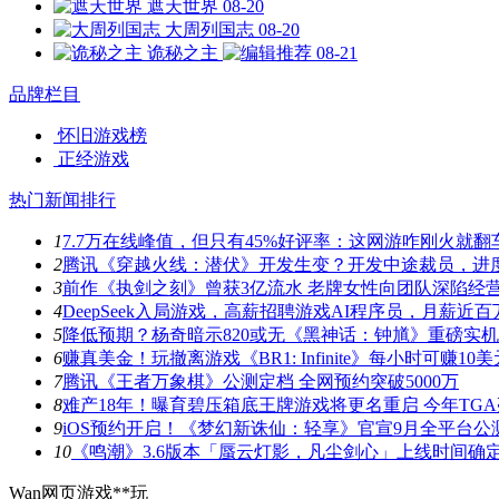
遮天世界
08-20
大周列国志
08-20
诡秘之主
08-21
品牌栏目
怀旧游戏榜
正经游戏
热门新闻排行
1
7.7万在线峰值，但只有45%好评率：这网游咋刚火就翻
2
腾讯《穿越火线：潜伏》开发生变？开发中途裁员，进
3
前作《执剑之刻》曾获3亿流水 老牌女性向团队深陷经
4
DeepSeek入局游戏，高薪招聘游戏AI程序员，月薪近百
5
降低预期？杨奇暗示820或无《黑神话：钟馗》重磅实
6
赚真美金！玩撤离游戏《BR1: Infinite》每小时可赚10美
7
腾讯《王者万象棋》公测定档 全网预约突破5000万
8
难产18年！曝育碧压箱底王牌游戏将更名重启 今年TG
9
iOS预约开启！《梦幻新诛仙：轻享》官宣9月全平台公
10
《鸣潮》3.6版本「蜃云灯影，凡尘剑心」上线时间确
Wan网页游戏**玩