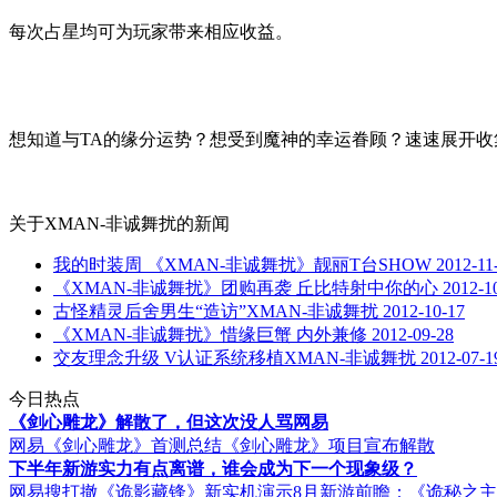
每次占星均可为玩家带来相应收益。
想知道与TA的缘分运势？想受到魔神的幸运眷顾？速速展开收
关于
XMAN-非诚舞扰
的新闻
我的时装周 《XMAN-非诚舞扰》靓丽T台SHOW
2012-11
《XMAN-非诚舞扰》团购再袭 丘比特射中你的心
2012-1
古怪精灵后舍男生“造访”XMAN-非诚舞扰
2012-10-17
《XMAN-非诚舞扰》惜缘巨蟹 内外兼修
2012-09-28
交友理念升级 V认证系统移植XMAN-非诚舞扰
2012-07-1
今日热点
《剑心雕龙》解散了，但这次没人骂网易
网易《剑心雕龙》首测总结
《剑心雕龙》项目宣布解散
下半年新游实力有点离谱，谁会成为下一个现象级？
网易搜打撤《诡影藏锋》新实机演示
8月新游前瞻：《诡秘之