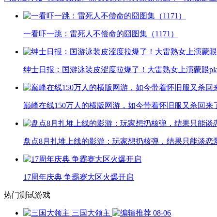
一看吓一跳：雷死人不偿命的囧图集（1171）
绅士日报：国游泳装皮涩度拉爆了！大雷熟女上演蒙眼pla
巅峰在线150万人的横版网游，如今带着怀旧服又杀回来
盘点8月扎堆上线的影游：玩家想扔核弹，结果只能谈恋
17周年庆典 争霸赛大区火爆开启
热门测试游戏
三国大领主
08-06