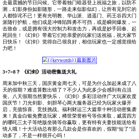
去最震撼的节日问候。它带着独门暗器登上祝福之旅，以防不
测，幻影身份如影随形，一路走来似影似幻，让所有见到它的
人都惊诧不已！更有光明教、华山派、逍遥门、药王谷四大门
派随行护航，他们或是冲锋陷阵勇不可挡，或是瞬间爆发，一
击致命，或是拥有强大控制力和攻击力，再或是妙手回春、起
死回生！《幻剑》带着它们给亲爱的玩家们送祝福，祝大家节
日快乐！《幻剑》觉得自己很良好，相信玩家也一定感觉很给
力吧！
3+7=8？ 《幻剑》活动密集送大礼
周末加中秋三天，国庆黄金周七天，可是为什么加起来成了八
天的假期？难道算数出错了？不少人为此多少会感到有点沮
丧。八天假期当然要快乐，《幻剑》多彩活动伴广大玩家欢度
国庆节！刀光剑影、剑胆琴心两大服务器已经为玩家火爆开
启，充值惊喜、竞技挑战、福利财运三大篇章十种活动密集袭
来！真金白银免费送玩家，稀世荣誉称号等你来取，威震四方
的哪吒三太子等绝版坐骑等你赢取，更有特有夫妻技能送给有
情人哦！十大活动总有那么几款会是你喜欢的，假期“短了”活
动多了，不是一样很开心吗！