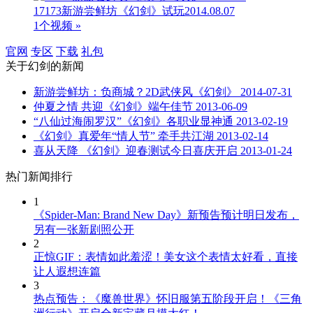
17173新游尝鲜坊《幻剑》试玩2014.08.07
1个视频 »
官网
专区
下载
礼包
关于
幻剑
的新闻
新游尝鲜坊：负商城？2D武侠风《幻剑》
2014-07-31
仲夏之情 共迎《幻剑》端午佳节
2013-06-09
“八仙过海闹罗汉”《幻剑》各职业显神通
2013-02-19
《幻剑》真爱年“情人节” 牵手共江湖
2013-02-14
喜从天降 《幻剑》迎春测试今日喜庆开启
2013-01-24
热门新闻排行
1
《Spider-Man: Brand New Day》新预告预计明日发布，
另有一张新剧照公开
2
正惊GIF：表情如此羞涩！美女这个表情太好看，直接
让人遐想连篇
3
热点预告：《魔兽世界》怀旧服第五阶段开启！《三角