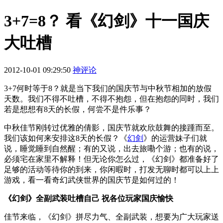
3+7=8？ 看《幻剑》十一国庆
大吐槽
2012-10-01 09:29:50
神评论
3+7何时等于8？就是当下我们的国庆节与中秋节相加的放假
天数。我们不得不吐槽，不得不抱怨，但在抱怨的同时，我们
若是想想有8天的长假，何尝不是件乐事？
中秋佳节刚转过优雅的倩影，国庆节就欢欣鼓舞的接踵而至。
我们该如何来安排这8天的长假？《
幻剑
》的运营妹子们就
说，睡觉睡到自然醒；有的又说，出去旅嘞个游；也有的说，
必须宅在家里不解释！但无论你怎么过，《幻剑》都准备好了
足够的活动等待你的到来，你闲暇时，打发无聊时都可以上上
游戏，看一看奇幻武侠世界的国庆节是如何过的！
《幻剑》全副武装吐槽自己 祝各位玩家国庆愉快
佳节来临，《幻剑》拼尽力气、全副武装，想要为广大玩家送