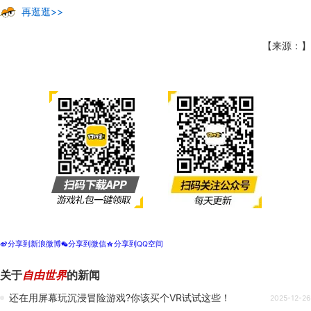
再逛逛>>
【来源：】
分享到新浪微博
分享到微信
分享到QQ空间
t
w
z
关于
自由世界
的新闻
还在用屏幕玩沉浸冒险游戏?你该买个VR试试这些！
2025-12-26