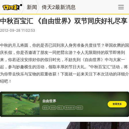
新闻
倚天2最新消息
中秋百宝汇 《自由世界》双节同庆好礼尽享
2012-09-28 11:02:53
中秋的月儿将圆，你的是否已回到亲人身旁准备共度佳节？举国欢腾的国
庆长假，你是否邀请了朋友一同把臂出游？令人无限期待的双节即将到
来，你若还没安排好你的假日时光，不妨先到《自由世界》中与大家一
起，参与妙趣横生的活动，领取丰厚的节日大礼。“中秋百宝汇”活动，将
为你带去快乐与宝物的双重收获！下面就一起来关注下本次活动的详细介
绍吧！
自由世界
查看更多
冒险
休闲
独立
角色扮演
模拟