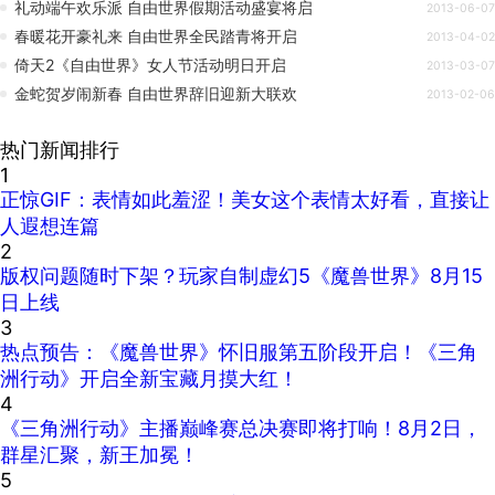
礼动端午欢乐派 自由世界假期活动盛宴将启
2013-06-07
春暖花开豪礼来 自由世界全民踏青将开启
2013-04-02
倚天2《自由世界》女人节活动明日开启
2013-03-07
金蛇贺岁闹新春 自由世界辞旧迎新大联欢
2013-02-06
热门新闻排行
1
正惊GIF：表情如此羞涩！美女这个表情太好看，直接让
人遐想连篇
2
版权问题随时下架？玩家自制虚幻5《魔兽世界》8月15
日上线
3
热点预告：《魔兽世界》怀旧服第五阶段开启！《三角
洲行动》开启全新宝藏月摸大红！
4
《三角洲行动》主播巅峰赛总决赛即将打响！8月2日，
群星汇聚，新王加冕！
5