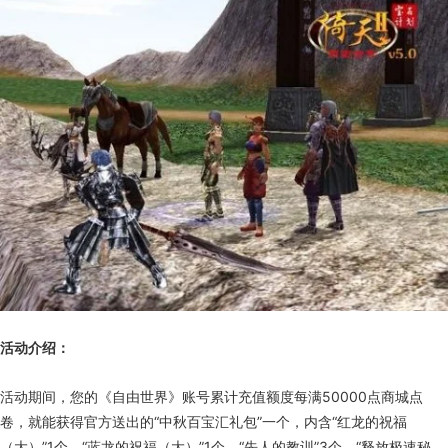
活动介绍：
活动期间，您的《自由世界》账号累计充值额度每满50000点商城点
卷，就能获得官方送出的“中秋百宝汇礼包”一个，内含“红龙的祝福
（大）”1个、“蓝龙的祝福（大）”1个、“先人的教训”3个、“释放极速秘