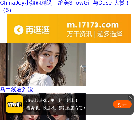
ChinaJoy小姐姐精选：绝美ShowGirl与Coser大赏！
（5）
马甲线看到没
玩硬核游戏，用一起一起上！
打开
看资讯、找游戏、领礼包更方便！