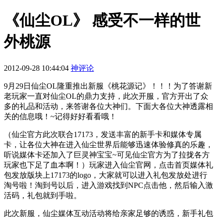
《仙尘OL》 感受不一样的世
外桃源
2012-09-28 10:44:04
神评论
9月29日仙尘OL隆重推出新服《桃花源记》！！！为了答谢新
老玩家一直对仙尘OL的鼎力支持，此次开服，官方开出了众
多的礼品和活动，来答谢各位大神们。下面大各位大神透露相
关的信息哦！~记得好好看看哦！
（仙尘官方此次联合17173，发送丰富的新手卡和媒体专属
卡，让各位大神在进入仙尘世界后能够迅速体验修真的乐趣，
听说媒体卡还加入了巨灵神宝宝~可见仙尘官方为了拉拢各方
玩家也下足了血本啊！）玩家进入仙尘官网，点击首页媒体礼
包发放版块上17173的logo，大家就可以进入礼包发放处进行
淘号啦！淘到号以后，进入游戏找到NPC点击他，然后输入激
活码，礼包就到手啦。
此次新服，仙尘媒体互动活动将给亲家足够的诱惑，新手礼包