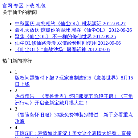
官网
专区
下载
礼包
关于
仙尘
的新闻
中秋国庆 与您相约《仙尘OL》桃花源记
2012-09-27
豪礼大放送 惊爆你的眼球 就在《仙尘OL》
2012-09-26
聚焦《仙尘OL》 不一样的修仙世界
2012-09-25
仙尘OL修仙路漫漫 双倍经验时间使用
2012-09-06
《仙尘OL》“血战沙场” 屠魔斩神
2012-09-05
热门新闻排行
1
版权问题随时下架？玩家自制虚幻5《魔兽世界》8月15
日上线
2
热点预告：《魔兽世界》怀旧服第五阶段开启！《三角
洲行动》开启全新宝藏月摸大红！
3
《冒险岛怀旧服》30级免费神装别错过！新手必看重点
攻略
4
正惊GIF：表情如此羞涩！美女这个表情太好看，直接