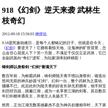
918《幻剑》逆天来袭 武林生
枝奇幻
2012-09-18 15:56:03
神评论
9.18是民族劫难日，是每个人都铭记的日子。但就是在今天，
《
幻剑
》要逆天了！它拥有着惊天地、泣鬼神的旷世背景，怎
么会甘心屈居人下？另一方面，不满足于仅仅立足武侠，它已
全副武装向“奇幻”进军，为玩家演绎别样精彩！
铸剑师以身祭剑 “幻剑”誉满天下
数百年前，为称霸武林，铸剑师陆天青不惜以身祭剑，锻造出
世间无双的神兵妙器“幻剑”。幻剑一出，整个武林为之震动、
骚嚷不已。此后此剑为陆天青的好友长孙无邪拥有，他手持宝
剑历经百战，踏遍江湖，成为一名享誉江湖的剑客。其后数百
年幻剑都幸遇良主，并使主人名扬天下。
然而，正当江湖无数英雄豪杰不息为神兵折腰相夺时，天下第