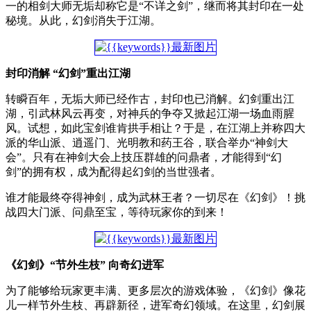
一的相剑大师无垢却称它是“不详之剑”，继而将其封印在一处
秘境。从此，幻剑消失于江湖。
封印消解 “幻剑”重出江湖
转瞬百年，无垢大师已经作古，封印也已消解。幻剑重出江
湖，引武林风云再变，对神兵的争夺又掀起江湖一场血雨腥
风。试想，如此宝剑谁肯拱手相让？于是，在江湖上并称四大
派的华山派、逍遥门、光明教和药王谷，联合举办“神剑大
会”。只有在神剑大会上技压群雄的问鼎者，才能得到“幻
剑”的拥有权，成为配得起幻剑的当世强者。
谁才能最终夺得神剑，成为武林王者？一切尽在《幻剑》！挑
战四大门派、问鼎至宝，等待玩家你的到来！
《幻剑》“节外生枝” 向奇幻进军
为了能够给玩家更丰满、更多层次的游戏体验，《幻剑》像花
儿一样节外生枝、再辟新径，进军奇幻领域。在这里，幻剑展