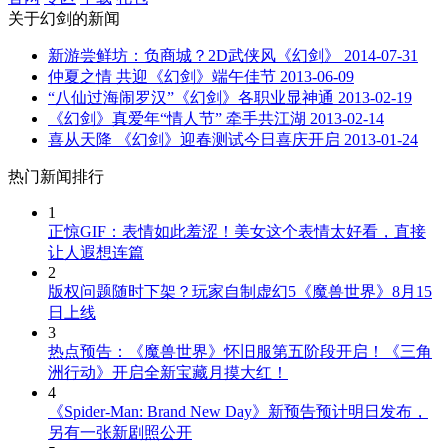
关于
幻剑
的新闻
新游尝鲜坊：负商城？2D武侠风《幻剑》
2014-07-31
仲夏之情 共迎《幻剑》端午佳节
2013-06-09
“八仙过海闹罗汉”《幻剑》各职业显神通
2013-02-19
《幻剑》真爱年“情人节” 牵手共江湖
2013-02-14
喜从天降 《幻剑》迎春测试今日喜庆开启
2013-01-24
热门新闻排行
1
正惊GIF：表情如此羞涩！美女这个表情太好看，直接
让人遐想连篇
2
版权问题随时下架？玩家自制虚幻5《魔兽世界》8月15
日上线
3
热点预告：《魔兽世界》怀旧服第五阶段开启！《三角
洲行动》开启全新宝藏月摸大红！
4
《Spider-Man: Brand New Day》新预告预计明日发布，
另有一张新剧照公开