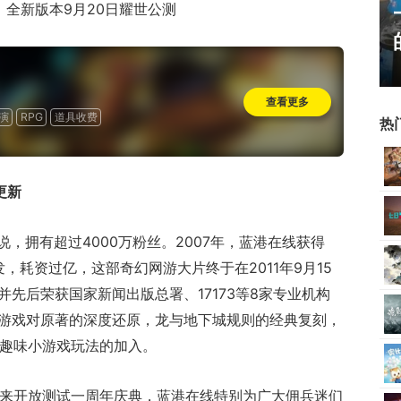
》全新版本9月20日耀世公测
17周年庆典 争霸赛大区火
爆开启
查看更多
演
RPG
道具收费
热
更新
，拥有超过4000万粉丝。2007年，蓝港在线获得
，耗资过亿，这部奇幻网游大片终于在2011年9月15
并先后荣获国家新闻出版总署、17173等8家专业机构
着游戏对原著的深度还原，龙与地下城规则的经典复刻，
me趣味小游戏玩法的加入。
》迎来开放测试一周年庆典，蓝港在线特别为广大佣兵迷们