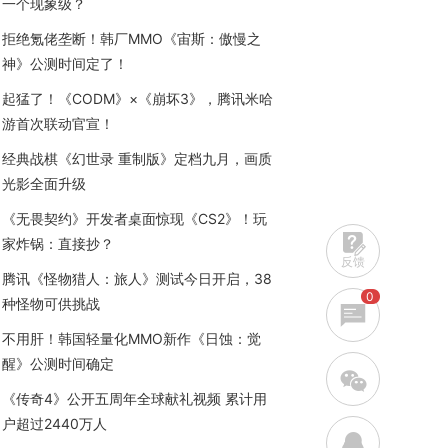
一个现象级？
拒绝氪佬垄断！韩厂MMO《宙斯：傲慢之
神》公测时间定了！
起猛了！《CODM》×《崩坏3》，腾讯米哈
游首次联动官宣！
经典战棋《幻世录 重制版》定档九月，画质
光影全面升级
《无畏契约》开发者桌面惊现《CS2》！玩
家炸锅：直接抄？
反馈
腾讯《怪物猎人：旅人》测试今日开启，38
0
种怪物可供挑战
不用肝！韩国轻量化MMO新作《日蚀：觉
醒》公测时间确定
w
《传奇4》公开五周年全球献礼视频 累计用
户超过2440万人
q