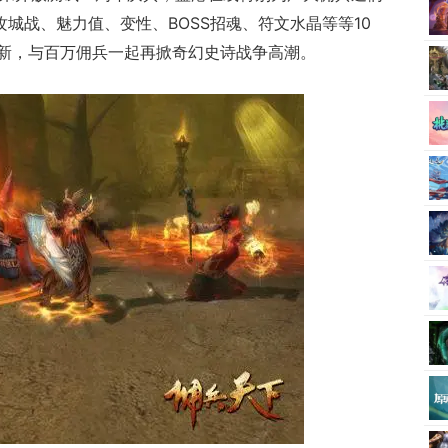
攻城战、魅力值、变性、BOSS招魂、符文水晶等等10
新，与百万佣兵一起再掀奇幻史诗战争高潮。