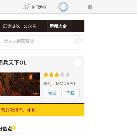
热门游戏
正惊游戏
公众号
新闻大全
DNF
传奇4
剑网3旗舰版
新天龙八部
佣兵天下OL
自由
诛仙世界
新仙侠5
奇幻
MMORPG
专区
下载
预订激活码、礼包
日热点