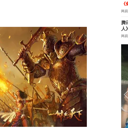
《
网易
腾
人
网易