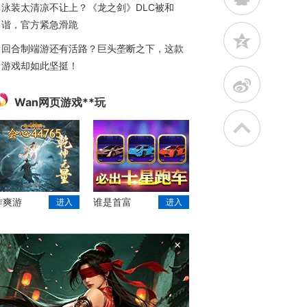
泳装太清凉不让上？《龙之剑》DLC被和
谐，官方紧急滑跪
z
回合制端游还有活路？巨头垄断之下，这款
游戏却如此坚挺！
t
Wan网页游戏**玩
作爽游
谁是首富
进入
进入
×