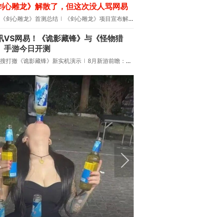
剑心雕龙》解散了，但这次没人骂网易
《剑心雕龙》首测总结
《剑心雕龙》项目宣布解散
讯VS网易！《诡影藏锋》与《怪物猎
》手游今日开测
搜打撤《诡影藏锋》新实机演示
8月新游前瞻：《诡秘之主》领衔