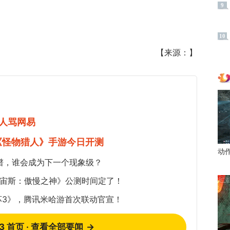
9
10
【来源：】
人骂网易
《怪物猎人》手游今日开测
动
谱，谁会成为下一个现象级？
《宙斯：傲慢之神》公测时间定了！
坏3》，腾讯米哈游首次联动官宣！
73 首页 · 查看全部要闻
→