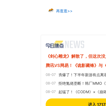
再逛逛>>
《剑心雕龙》解散了，但这次没
腾讯VS网易！《诡影藏锋》与
08-07
夯爆了！下半年新游有点离
08-07
拒绝氪佬垄断！韩厂MMO
08-07
起猛了！《CODM》×《崩
进入 171