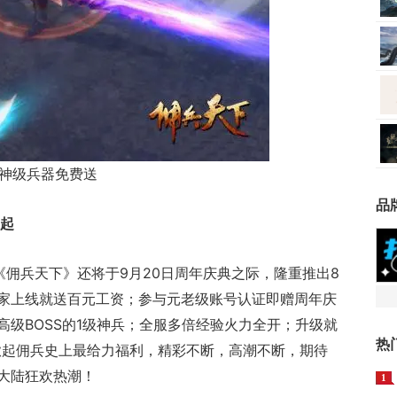
神级兵器免费送
品
迭起
，《佣兵天下》还将于9月20日周年庆典之际，隆重推出8
家上线就送百元工资；参与元老级账号认证即赠周年庆
级BOSS的1级神兵；全服多倍经验火力全开；升级就
热
，掀起佣兵史上最给力福利，精彩不断，高潮不断，期待
大陆狂欢热潮！
1