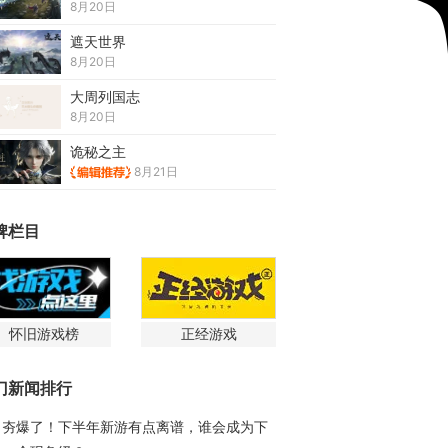
8月20日
遮天世界
8月20日
大周列国志
8月20日
诡秘之主
8月21日
牌栏目
怀旧游戏榜
正经游戏
门新闻排行
夯爆了！下半年新游有点离谱，谁会成为下