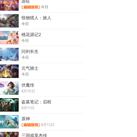
远征
今日
怪物猎人：旅人
今日
桃花源记2
今日
问剑长生
今日
元气骑士
今日
伏魔传
8月10日
盗墓笔记：启程
8月11日
原神
8月12日
三国戏英杰传