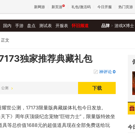
新网游
新页游
礼包/激活码
今日开服
热门页游
国内
手游
盘点
测试表
开服表
怀旧频道
品牌
游戏X博士
魔兽
正文
天堂
17173独家推荐典藏礼包
神评论
0
王权与
下载
0 公测
日耀世公测，17173限量版典藏媒体礼包今日发放。
佣兵天下》周年庆顶级纪念宠物“巨钳力士”，限量版特效坐
道具等总价值1688元的超值道具现在全部免费送给玩
今