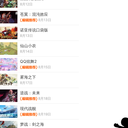
8月12日
苍翼：混沌效应
8月13日
诺亚传说口袋版
8月13日
仙山小农
8月14日
QQ炫舞2
8月15日
雾海之下
8月17日
逆战：未来
8月18日
现代战舰
8月19日
梦战：剑之海