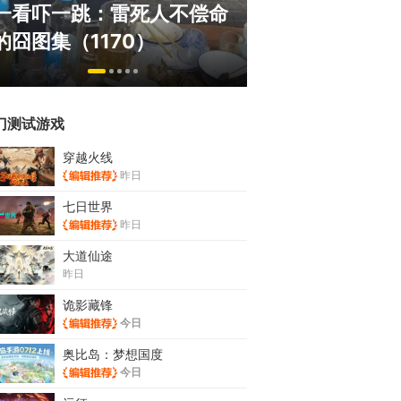
绅士日报：国游
一看吓一跳：雷死人不偿命
拉爆了！大雷熟
的囧图集（1170）
play
门测试游戏
穿越火线
昨日
七日世界
昨日
大道仙途
昨日
诡影藏锋
今日
奥比岛：梦想国度
今日