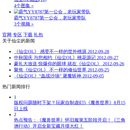
4个图集 »
霸气YY8787第一公会，老玩家带队
3个视频 »
官网
专区
下载
礼包
关于
仙尘
的新闻
《仙尘OL》 感受不一样的世外桃源
2012-09-28
中秋国庆 与您相约《仙尘OL》桃花源记
2012-09-27
豪礼大放送 惊爆你的眼球 就在《仙尘OL》
2012-09-26
聚焦《仙尘OL》 不一样的修仙世界
2012-09-25
《仙尘OL》“血战沙场” 屠魔斩神
2012-09-05
热门新闻排行
1
版权问题随时下架？玩家自制虚幻5《魔兽世界》8月15
日上线
2
热点预告：《魔兽世界》怀旧服第五阶段开启！《三角
洲行动》开启全新宝藏月摸大红！