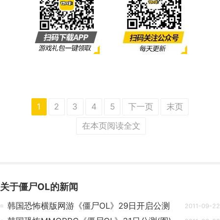
1
2
3
4
5
下一页
末页
在本页阅读全文
关于
僵尸OL
的新闻
韩国恐怖横版网游《僵尸OL》29日开启公测
2011-09-22