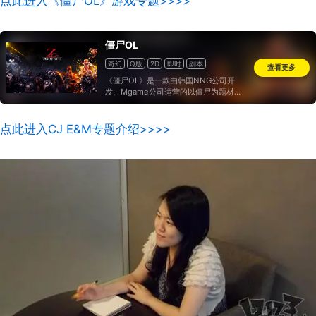
点此进入《僵尸OL》游戏专题>>>>
僵尸OL
奇幻
Q版
2D
即时
副本
查看更多
《僵尸OL》是一款由韩国NNG公司开
发、Mgame公司运营的以僵尸为题材的
2D横版超血腥MMORPG网游。游戏目前
在韩国处于正式运营阶段。
点此进入CJ E&M专题介绍>>>>