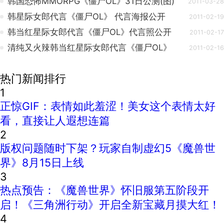
韩国恐怖MMORPG《僵尸OL》31日公测(图)
2011-03-28
韩星际女郎代言《僵尸OL》 代言海报公开
2011-02-19
韩当红星际女郎代言《僵尸OL》代言照公开
2011-02-17
清纯又火辣韩当红星际女郎代言《僵尸OL》
2011-02-16
热门新闻排行
1
正惊GIF：表情如此羞涩！美女这个表情太好
看，直接让人遐想连篇
2
版权问题随时下架？玩家自制虚幻5《魔兽世
界》8月15日上线
3
热点预告：《魔兽世界》怀旧服第五阶段开
启！《三角洲行动》开启全新宝藏月摸大红！
4