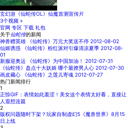
玄幻游《仙蛇传OL》仙魔首测宣传片
3个视频 »
官网
专区
下载
礼包
关于
仙蛇传
的新闻
神兽赠英雄 《仙蛇传》万元大奖送不停
2012-08-02
仙姬诱惑 《仙蛇传》粉红派对引爆清凉夏季
2012-08-
01
新服迎奥运 《仙蛇传》为中国加油！
2012-07-31
《仙蛇传》盘点十大妖姬 哪个最撩男人心
2012-07-30
画皮藏心 《仙蛇传》之莲儿寄魂
2012-07-27
热门新闻排行
1
正惊GIF：表情如此羞涩！美女这个表情太好看，直接让
人遐想连篇
2
版权问题随时下架？玩家自制虚幻5《魔兽世界》8月15
日上线
3