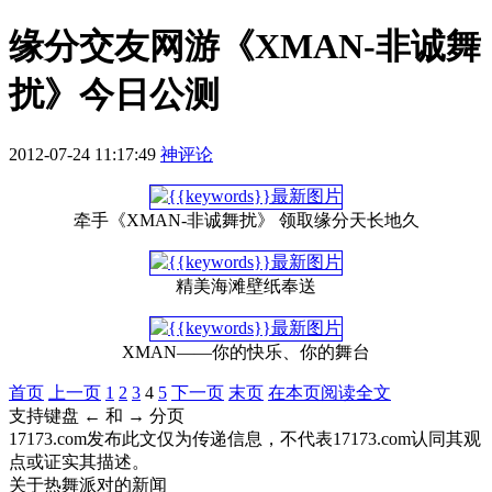
缘分交友网游《XMAN-非诚舞
扰》今日公测
2012-07-24 11:17:49
神评论
牵手《XMAN-非诚舞扰》 领取缘分天长地久
精美海滩壁纸奉送
XMAN——你的快乐、你的舞台
首页
上一页
1
2
3
4
5
下一页
末页
在本页阅读全文
支持键盘 ← 和 → 分页
17173.com发布此文仅为传递信息，不代表17173.com认同其观
点或证实其描述。
关于
热舞派对
的新闻