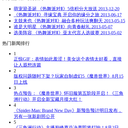
萌宠迎圣诞 《热舞派对Ⅱ》5倍积分大放送
2013-12-20
《热舞派对Ⅱ》寻缘宝典 开启你的缘分之旅
2013-06-17
太鼓来也《热舞派对Ⅱ》融合多种玩法爽翻天
2013-05-15
谁是大明星 《热舞派对Ⅱ》向青春献礼
2013-05-07
选美阵容 《热舞派对Ⅱ》亚太代言人选拔赛
2013-05-02
热门新闻排行
1
正惊GIF：表情如此羞涩！美女这个表情太好看，直接
让人遐想连篇
2
版权问题随时下架？玩家自制虚幻5《魔兽世界》8月15
日上线
3
热点预告：《魔兽世界》怀旧服第五阶段开启！《三角
洲行动》开启全新宝藏月摸大红！
4
《Spider-Man: Brand New Day》新预告预计明日发布，
另有一张新剧照公开
5
《三角洲行动》主播巅峰赛总决赛即将打响！8月2日，