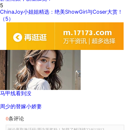
5
ChinaJoy小姐姐精选：绝美ShowGirl与Coser大赏！
（5）
马甲线看到没
周少的替嫁小娇妻
0
条评论
评论赢取激活码/周边等奖励！加群了解详情224611913