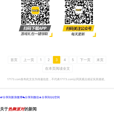
首页
上一页
1
2
3
4
5
下一页
末页
在本页阅读全文
17173.com发布此文仅为传递信息，不代表17173.com认同其观点或证实其描述。
分享到新浪微博
分享到微信
分享到QQ空间
t
w
z
关于
热舞派对
的新闻