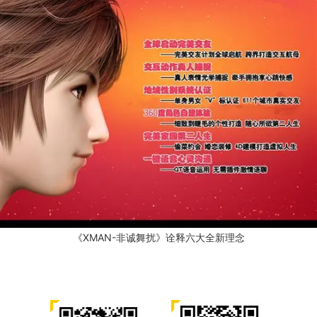
《XMAN-非诚舞扰》诠释六大全新理念