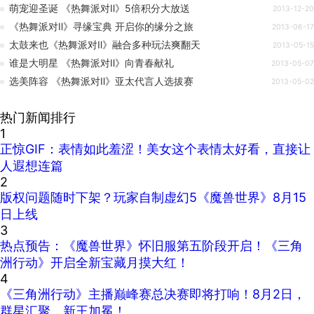
萌宠迎圣诞 《热舞派对Ⅱ》5倍积分大放送
2013-12-20
《热舞派对Ⅱ》寻缘宝典 开启你的缘分之旅
2013-06-17
太鼓来也《热舞派对Ⅱ》融合多种玩法爽翻天
2013-05-15
谁是大明星 《热舞派对Ⅱ》向青春献礼
2013-05-07
选美阵容 《热舞派对Ⅱ》亚太代言人选拔赛
2013-05-02
热门新闻排行
1
正惊GIF：表情如此羞涩！美女这个表情太好看，直接让
人遐想连篇
2
版权问题随时下架？玩家自制虚幻5《魔兽世界》8月15
日上线
3
热点预告：《魔兽世界》怀旧服第五阶段开启！《三角
洲行动》开启全新宝藏月摸大红！
4
《三角洲行动》主播巅峰赛总决赛即将打响！8月2日，
群星汇聚，新王加冕！