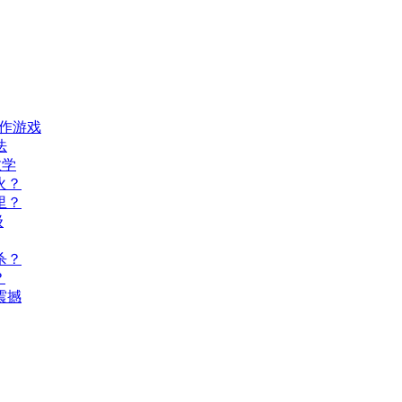
动作游戏
法
教学
火？
里？
级
杀？
？
震撼