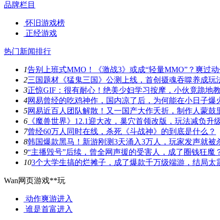
品牌栏目
怀旧游戏榜
正经游戏
热门新闻排行
1
告别上班式MMO！《激战3》或成“轻量MMO”？爽过
2
三国题材《猛鬼三国》公测上线，首创摄魂吞噬养成玩
3
正惊GIF：很有耐心！绝美少妇学习按摩，小伙竟跪地
4
网易曾经的吃鸡神作，国内凉了后，为何能在小日子爆
5
网易近百人团队解散！又一国产大作夭折，制作人蒙鼓
6
《魔兽世界》12.1迎大改，巢穴首领改版，玩法减负升
7
曾经60万人同时在线，杀死《斗战神》的到底是什么？
8
韩国爆款黑马！新游刚测3天涌入3万人，玩家发声就被
9
“主播毁号”后续，曾全网声援的受害人，成了圈钱狂魔
10
3个大学生搞的烂摊子，成了爆款千万级端游，结局太
Wan网页游戏**玩
动作爽游
进入
谁是首富
进入