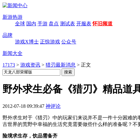
新游热游
全球
国内
手游
盘点
测试表
开服表
怀旧频道
品牌
游戏X博士
正惊游戏
公众号
新闻大全
17173
>
游戏资讯
>
猎刃最新消息
>
正文
野外求生必备《猎刃》精品道
2012-07-18 09:39:47
神评论
野外求生对于《猎刃》中的玩家们来说并不是一件十分困难的
古世界的荒野中幸福的生活究竟需要做些什么样的准备呢？不
险境求生存，饮品需备齐