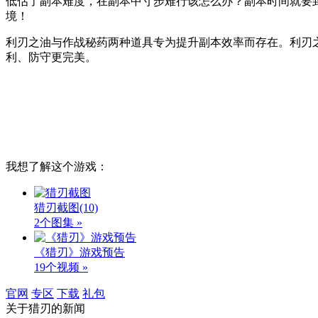
低估了副本难度，在副本中寸步难行该怎么办？副本时间就要
境！
利刃之油与作战秘药两种道具专为提升副本效率而存在。利刃
利、防守更完美。
我想了解这个游戏：
猎刃截图
(10)
2个图集 »
《猎刃》游戏预告
19个视频 »
官网
专区
下载
礼包
关于
猎刃
的新闻