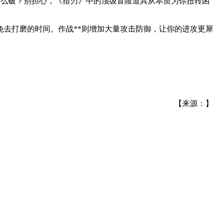
怎么破？别担心，《猎刃》中的顶级冒险道具从本质为你扭转困
去打磨的时间。作战**则增加大量攻击防御，让你的进攻更犀
【来源：】