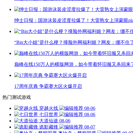
绅士日报：国游泳装皮涩度拉爆了！大雷熟女上演蒙眼pla
“Bin大小姐”是什么梗？撞脸外网福利姬？网友：绷不住
巅峰在线150万人的横版网游，如今带着怀旧服又杀回来
17周年庆典 争霸赛大区火爆开启
热门测试游戏
穿越火线
08-06
七日世界
08-06
大道仙途
08-06
诡影藏锋
08-07