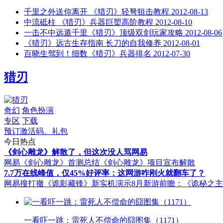
千里之外送你离开 《猎刃》轻弩狙击教程
2012-08-13
中流砥柱 《猎刃》兵器巨槊高阶教程
2012-08-10
一击不中远遁千里《猎刃》顶级双剑玩家攻略
2012-08-06
《猎刃》远古生存指南 长刀的自我修养
2012-08-01
百晓生驾到！细数《猎刃》兵器排名
2012-07-30
猎刃
奇幻
角色扮演
专区
下载
预订激活码、礼包
今日热点
《剑心雕龙》解散了，但这次没人骂网易
网易《剑心雕龙》首测总结
《剑心雕龙》项目宣布解散
7.7万在线峰值，仅45%好评率：这网游咋刚火就翻车了？
网易搜打撤《诡影藏锋》新实机演示
8月新游前瞻：《诡秘之
一看吓一跳：雷死人不偿命的囧图集（1171）