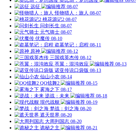
奥比岛：梦想国度
08-0
远征
08-07
怪物猎人：旅人
08-07
桃花源记2
08-07
问剑长生
08-07
元气骑士
08-07
伏魔传
08-10
盗墓笔记：启程
08-11
原神
08-12
三国戏英杰传
08-12
苍翼：混沌效应
08-13
诺亚传说口袋版
08-13
仙山小农
08-14
QQ炫舞2
08-15
雾海之下
08-17
逆战：未来
08-18
现代战舰
08-19
梦战：剑之海
08-20
遮天世界
08-20
大周列国志
08-20
诡秘之主
08-21