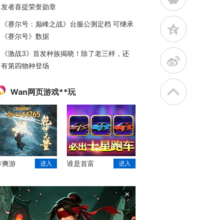
发者喜提荣誉勋章
《赛尔号：巅峰之战》台服公测定档 可继承
z
《赛尔号》数据
《激战3》首发种族揭晓！除了老三样，还
t
有第四物种登场
Wan网页游戏**玩
作爽游
谁是首富
进入
进入
×