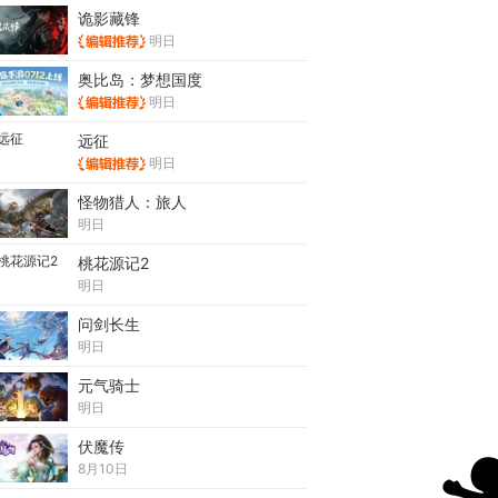
诡影藏锋
明日
奥比岛：梦想国度
明日
远征
明日
怪物猎人：旅人
明日
桃花源记2
明日
问剑长生
明日
元气骑士
明日
伏魔传
8月10日