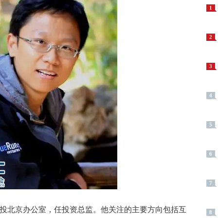
1
2
3
4
5
6
7
驰创投北京办公室，任投资总监。他关注的主要方向包括互
8