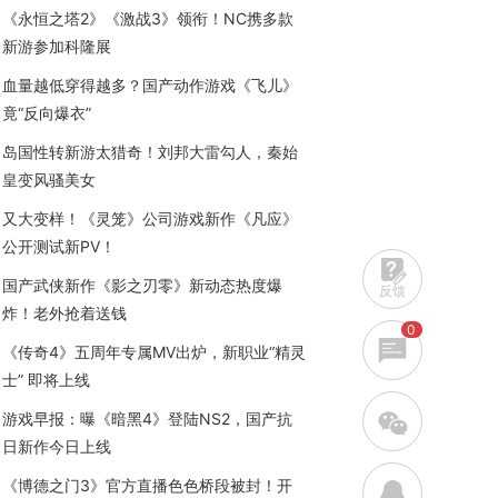
《永恒之塔2》《激战3》领衔！NC携多款
新游参加科隆展
血量越低穿得越多？国产动作游戏《飞儿》
竟“反向爆衣”
岛国性转新游太猎奇！刘邦大雷勾人，秦始
皇变风骚美女
又大变样！《灵笼》公司游戏新作《凡应》
公开测试新PV！
国产武侠新作《影之刃零》新动态热度爆
反馈
炸！老外抢着送钱
0
《传奇4》五周年专属MV出炉，新职业“精灵
士” 即将上线
w
游戏早报：曝《暗黑4》登陆NS2，国产抗
日新作今日上线
《博德之门3》官方直播色色桥段被封！开
q