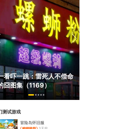
绅士日报：国服
一看吓一跳：雷死人不偿命
服依旧活得滋润
的囧图集（1169）
太诱人
门测试游戏
冒险岛怀旧服
3天前