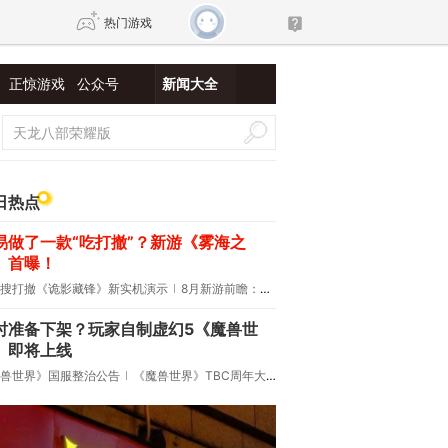
热门游戏
正惊游戏
公众号
新闻大全
DNF
传奇4
剑网3旗舰版
新天龙八部
日热点
易做了一款“吃打撤”？新游《雾海之
自由
诛仙世界
新仙侠5
》首曝！
搜打撤《诡影藏锋》新实机演示
8月新游前瞻：《诡秘之主》领衔
时准备下架？玩家自制虚幻5《魔兽世
》即将上线
兽世界》国服整治公告
《魔兽世界》TBC周年大更：双经典团本回归！