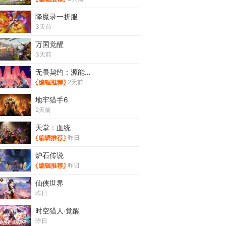
降魔录一折服
3天前
万国觉醒
3天前
无畏契约：源能行动
2天前
地牢猎手6
2天前
天堂：血统
昨日
炉石传说
昨日
仙侠世界
昨日
时空猎人·觉醒
昨日