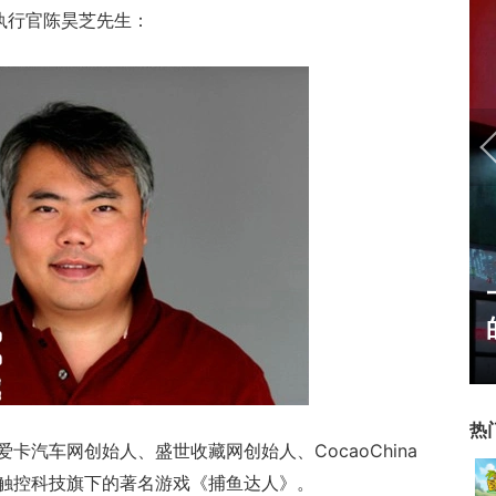
席执行官陈昊芝先生：
ChinaJoy小姐姐精选：绝
美ShowGirl与Coser大
赏！
热
卡汽车网创始人、盛世收藏网创始人、CocaoChina
触控科技旗下的著名游戏《捕鱼达人》。