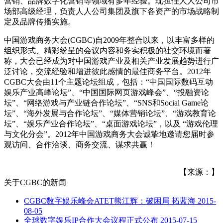
营销、品牌数字化营销等领域有多年经验。现担任人人公司市
场部高级经理，负责人人公司集团及旗下各资产的市场战略制
定及品牌传播实施。
中国游戏商务大会(CGBC)自2009年整合以来，以丰富多样的
组织形式、精彩纷呈的会议内容和务实积极的社交环境而著
称，大会已经成为对中国游戏产业及相关产业发展趋势进行广
泛讨论，交流经验和增进彼此感情的最佳商务平台。2012年
CGBC大会由11个主题论坛组成，包括：“中国国际数码互动
娱乐产业高峰论坛”、“中国国际网页游戏峰会”、“投融资论
坛”、“网络游戏与产业链合作论坛”、“SNS和Social Game论
坛”、“海外发展与合作论坛”、“媒体营销论坛”、“游戏教育论
坛”、“娱乐产业合作论坛”、“桌面游戏论坛”，以及 “游戏伦理
与文化分会”。2012年中国游戏商务大会诚挚地邀请您届时参
观访问、合作洽谈、商务交流、谋求共赢！
【来源：】
关于
CGBC
的新闻
CGBC数字娱乐峰会ATET熊江辉：破困局 拓蓝海
2015-
08-05
全球数字娱乐IP合作大会议程正式公布
2015-07-15