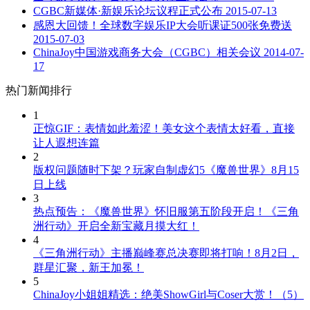
CGBC新媒体·新娱乐论坛议程正式公布
2015-07-13
感恩大回馈！全球数字娱乐IP大会听课证500张免费送
2015-07-03
ChinaJoy中国游戏商务大会（CGBC）相关会议
2014-07-
17
热门新闻排行
1
正惊GIF：表情如此羞涩！美女这个表情太好看，直接
让人遐想连篇
2
版权问题随时下架？玩家自制虚幻5《魔兽世界》8月15
日上线
3
热点预告：《魔兽世界》怀旧服第五阶段开启！《三角
洲行动》开启全新宝藏月摸大红！
4
《三角洲行动》主播巅峰赛总决赛即将打响！8月2日，
群星汇聚，新王加冕！
5
ChinaJoy小姐姐精选：绝美ShowGirl与Coser大赏！（5）