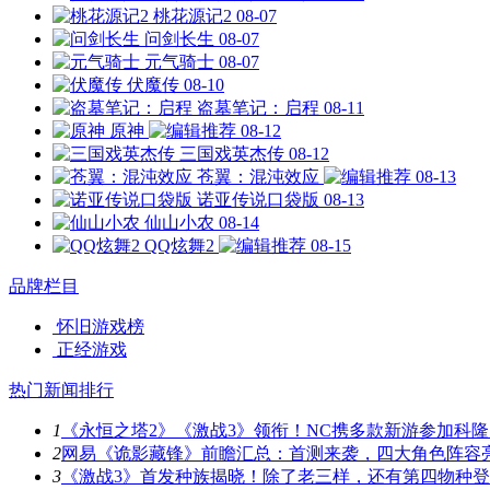
桃花源记2
08-07
问剑长生
08-07
元气骑士
08-07
伏魔传
08-10
盗墓笔记：启程
08-11
原神
08-12
三国戏英杰传
08-12
苍翼：混沌效应
08-13
诺亚传说口袋版
08-13
仙山小农
08-14
QQ炫舞2
08-15
品牌栏目
怀旧游戏榜
正经游戏
热门新闻排行
1
《永恒之塔2》《激战3》领衔！NC携多款新游参加科隆
2
网易《诡影藏锋》前瞻汇总：首测来袭，四大角色阵容
3
《激战3》首发种族揭晓！除了老三样，还有第四物种