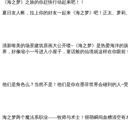
《海之梦》之旅的你赶快行动起来吧！！
夏日友人帐，拉上你的好友一起来《海之梦》吧！正太、萝莉
清新唯美的场景建筑原画大公开喽~《海之梦》是热爱海洋的
界，好像缩小一号进入小屋子，童话般的仙境就这样在你眼前
他们是角色么？当然不是！他们是你在墨菲世界会碰到的人~
海之梦两个魔法系职业——牧师与术士！很萌瞬间血槽清空有