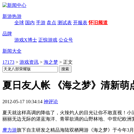
新游热游
全球
国内
手游
盘点
测试表
开服表
怀旧频道
品牌
游戏X博士
正惊游戏
公众号
新闻大全
17173
>
游戏资讯
>
海之梦
>
正文
夏日友人帐 《海之梦》清新萌
2012-05-17 10:34:14
神评论
夏天就这样高调的降临了，火辣灼人的目光让你不敢直视！小
丽丽无边无际的湛蓝海洋、青翠欲滴的山野林地、中世纪欧洲
摩力游
旗下自主研发之精品海陆双栖网游《海之梦》于今年3月