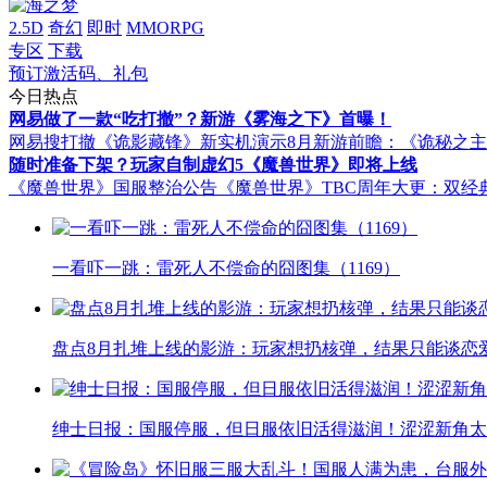
2.5D
奇幻
即时
MMORPG
专区
下载
预订激活码、礼包
今日热点
网易做了一款“吃打撤”？新游《雾海之下》首曝！
网易搜打撤《诡影藏锋》新实机演示
8月新游前瞻：《诡秘之
随时准备下架？玩家自制虚幻5《魔兽世界》即将上线
《魔兽世界》国服整治公告
《魔兽世界》TBC周年大更：双经
一看吓一跳：雷死人不偿命的囧图集（1169）
盘点8月扎堆上线的影游：玩家想扔核弹，结果只能谈恋
绅士日报：国服停服，但日服依旧活得滋润！涩涩新角太