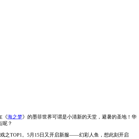
在《
海之梦
》的墨菲世界可谓是小清新的天堂，避暑的圣地！华
点呢？
之TOP1。5月15日又开启新服——幻彩人鱼，想此刻开启