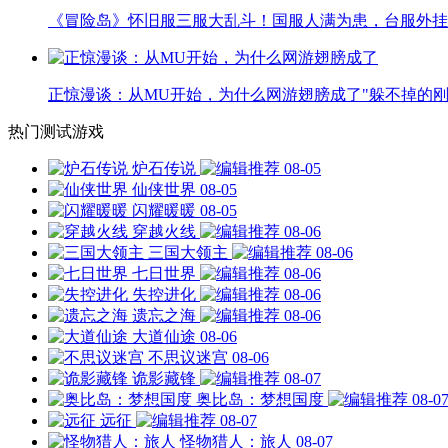
《冒险岛》怀旧服三服大乱斗！国服人满为患，台服外挂
正惊漫谈：从MU开始，为什么网游翅膀成了"躲不掉的刚
热门测试游戏
炉石传说
08-05
仙侠世界
08-05
闪耀暖暖
08-05
穿越火线
08-06
三国大领主
08-06
七日世界
08-06
失控进化
08-06
遗忘之海
08-06
大道仙途
08-06
不思议迷宫
08-06
诡影藏锋
08-07
奥比岛：梦想国度
08-0
远征
08-07
怪物猎人：旅人
08-07