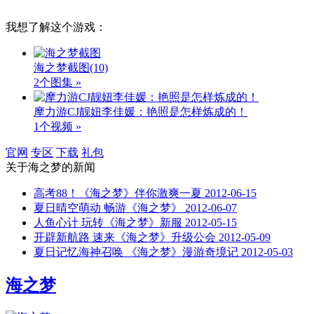
我想了解这个游戏：
海之梦截图
(10)
2个图集 »
摩力游CJ靓妞李佳媛：艳照是怎样炼成的！
1个视频 »
官网
专区
下载
礼包
关于
海之梦
的新闻
高考88！《海之梦》伴你激爽一夏
2012-06-15
夏日晴空萌动 畅游《海之梦》
2012-06-07
人鱼心计 玩转《海之梦》新服
2012-05-15
开辟新航路 速来《海之梦》升级公会
2012-05-09
夏日记忆海神召唤 《海之梦》漫游奇境记
2012-05-03
海之梦