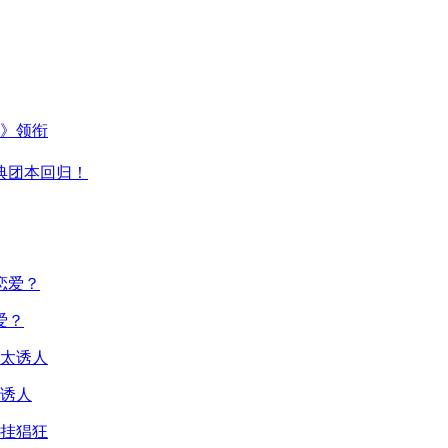
主》领衔
典团本回归！
爱？
诱人