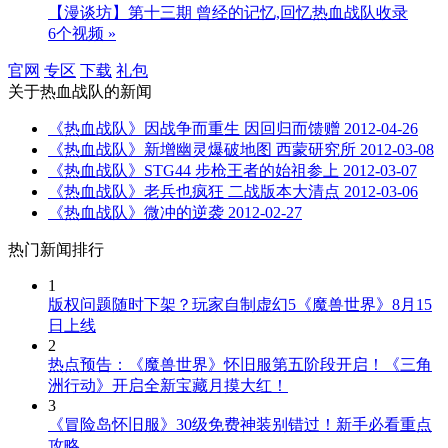
【漫谈坊】第十三期 曾经的记忆,回忆热血战队收录
6个视频 »
官网
专区
下载
礼包
关于
热血战队
的新闻
《热血战队》因战争而重生 因回归而馈赠
2012-04-26
《热血战队》新增幽灵爆破地图 西蒙研究所
2012-03-08
《热血战队》STG44 步枪王者的始祖参上
2012-03-07
《热血战队》老兵也疯狂 二战版本大清点
2012-03-06
《热血战队》微冲的逆袭
2012-02-27
热门新闻排行
1
版权问题随时下架？玩家自制虚幻5《魔兽世界》8月15
日上线
2
热点预告：《魔兽世界》怀旧服第五阶段开启！《三角
洲行动》开启全新宝藏月摸大红！
3
《冒险岛怀旧服》30级免费神装别错过！新手必看重点
攻略