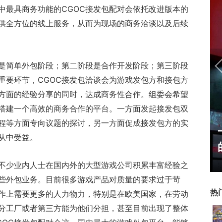
中最具商务功能的CGOC接发包配对会依托改进版本的
供全方位的线上服务，从而为现场的商务洽谈以及后续
是简单外包阶段；第二阶段是合作开发阶段；第三阶段
重要环节，CGOC接发包洽谈会为游戏发包方和接包方
方面的经验分享的同时，达成商务性合作。组委会希望
业搭建一个高效的商务合作的平台。一方面发起接发包双
程等方面专向议题的探讨，另一方面促成接发包方的实
正惊漫谈：从MU开始，为
一看吓一跳
从中受益。
什么网游翅膀成了"躲不掉
的囧图集（1
的刚需"？
不少业内人士在国内外的大型游戏公司积累丰富经验之
些外包业务。目前很多游戏产品对质量的要求过于苛
热
作上需要更多的人力物力，特别是在欧美国家，在劳动
分工厂或者第三方能为他们分担，甚至目前出现了整体