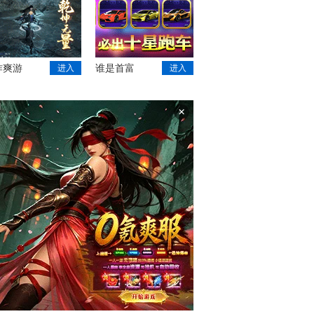
作爽游
谁是首富
进入
进入
×