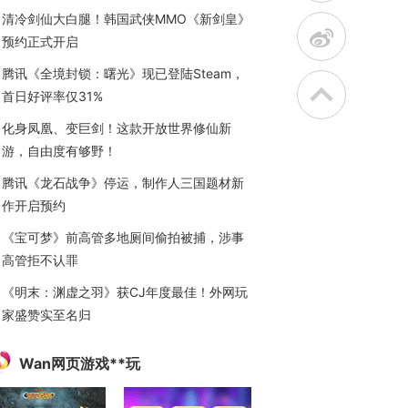
清冷剑仙大白腿！韩国武侠MMO《新剑皇》
t
预约正式开启
腾讯《全境封锁：曙光》现已登陆Steam，
首日好评率仅31%
化身凤凰、变巨剑！这款开放世界修仙新
游，自由度有够野！
腾讯《龙石战争》停运，制作人三国题材新
作开启预约
《宝可梦》前高管多地厕间偷拍被捕，涉事
高管拒不认罪
《明末：渊虚之羽》获CJ年度最佳！外网玩
家盛赞实至名归
Wan网页游戏**玩