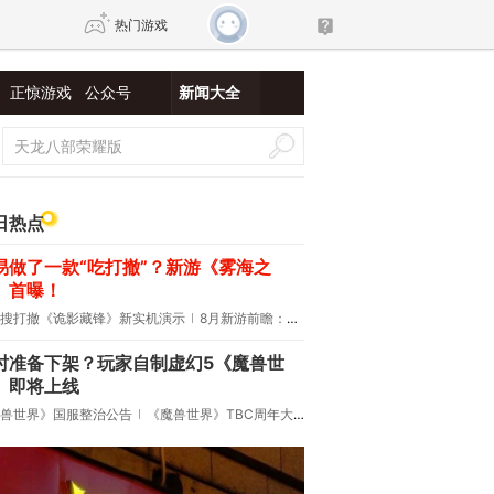
热门游戏
正惊游戏
公众号
新闻大全
DNF
传奇4
剑网3旗舰版
新天龙八部
日热点
易做了一款“吃打撤”？新游《雾海之
自由
诛仙世界
新仙侠5
》首曝！
搜打撤《诡影藏锋》新实机演示
8月新游前瞻：《诡秘之主》领衔
时准备下架？玩家自制虚幻5《魔兽世
》即将上线
兽世界》国服整治公告
《魔兽世界》TBC周年大更：双经典团本回归！