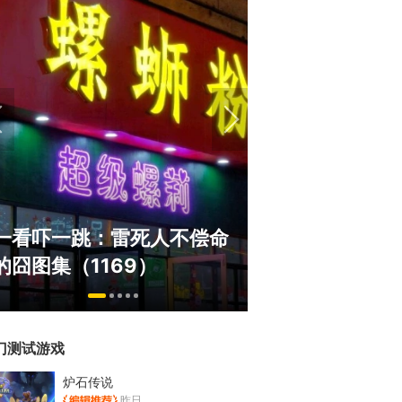
盘点8月扎堆上线的影游：
：雷死人不偿命
玩家想扔核弹，结果只能
169）
恋爱？
门测试游戏
炉石传说
昨日