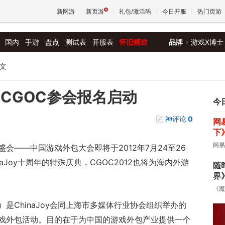
新网游
新页游
礼包/激活码
今日开服
热门页游
国内
手游
盘点
测试表
开服表
怀旧频道
品牌
游戏X博士
魔兽
文
天堂
CGOC参会报名启动
今
神评论
0
网
王权与
下
网易
会——中国游戏外包大会即将于2012年7月24至26
aJoy十周年的特殊庆典，CGOC2012也将为海内外游
随
界
《魔
是ChinaJoy会同上海市多媒体行业协会组织举办的
戏外包活动。目的在于为中国的游戏外包产业提供一个