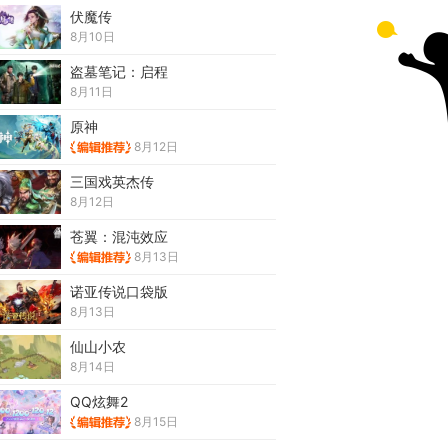
伏魔传
8月10日
盗墓笔记：启程
8月11日
原神
8月12日
三国戏英杰传
8月12日
苍翼：混沌效应
8月13日
诺亚传说口袋版
8月13日
仙山小农
8月14日
QQ炫舞2
8月15日