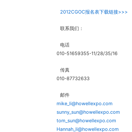
2012CGOC报名表下载链接>>>
联系我们：
电话
010-51659355-11/28/35/16
传真
010-87732633
邮件
mike_li@howellexpo.com
sunny_sun@howellexpo.com
tom_sun@howellexpo.com
Hannah_li@howellexpo.com