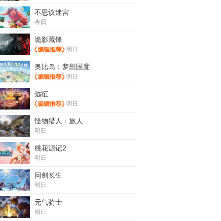
不思议迷宫
今日
诡影藏锋
明日
奥比岛：梦想国度
明日
远征
明日
怪物猎人：旅人
明日
桃花源记2
明日
问剑长生
明日
元气骑士
明日