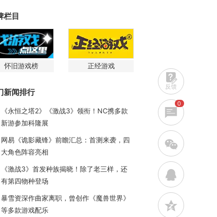
牌栏目
怀旧游戏榜
正经游戏
反馈
门新闻排行
0
《永恒之塔2》《激战3》领衔！NC携多款
新游参加科隆展
网易《诡影藏锋》前瞻汇总：首测来袭，四
w
大角色阵容亮相
《激战3》首发种族揭晓！除了老三样，还
q
有第四物种登场
暴雪资深作曲家离职，曾创作《魔兽世界》
z
等多款游戏配乐