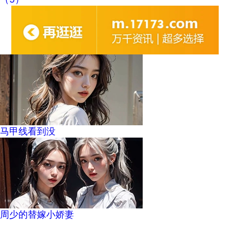
马甲线看到没
周少的替嫁小娇妻