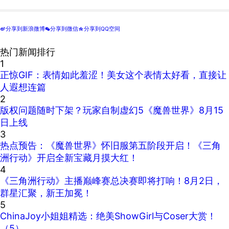
分享到新浪微博
分享到微信
分享到QQ空间
t
w
z
热门新闻排行
1
正惊GIF：表情如此羞涩！美女这个表情太好看，直接让
人遐想连篇
2
版权问题随时下架？玩家自制虚幻5《魔兽世界》8月15
日上线
3
热点预告：《魔兽世界》怀旧服第五阶段开启！《三角
洲行动》开启全新宝藏月摸大红！
4
《三角洲行动》主播巅峰赛总决赛即将打响！8月2日，
群星汇聚，新王加冕！
5
ChinaJoy小姐姐精选：绝美ShowGirl与Coser大赏！
（5）