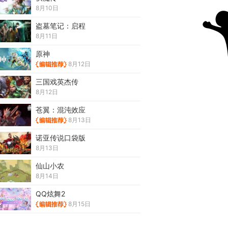
8月10日
盗墓笔记：启程
8月11日
原神
8月12日
三国戏英杰传
8月12日
苍翼：混沌效应
8月13日
诺亚传说口袋版
8月13日
仙山小农
8月14日
QQ炫舞2
8月15日