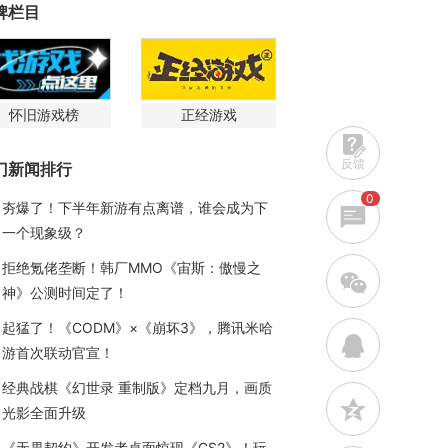
牌栏目
怀旧游戏榜
正经游戏
反馈
门新闻排行
0
夯爆了！下半年新游有点离谱，谁会成为下
一个现象级？
拒绝氪佬垄断！韩厂MMO《宙斯：傲慢之
w
神》公测时间定了！
起猛了！《CODM》×《崩坏3》，腾讯米哈
q
游首次联动官宣！
经典战棋《幻世录 重制版》定档九月，画质
z
光影全面升级
《无畏契约》开发者桌面惊现《CS2》！玩