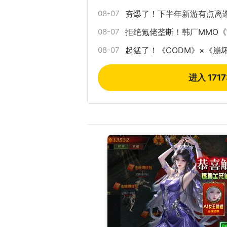
08-07
夯爆了！下半年新游有点离
08-07
拒绝氪佬垄断！韩厂MMO
08-07
起猛了！《CODM》×《崩
进入 171