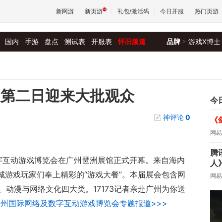
新网游
新页游
礼包/激活码
今日开服
热门页游
国内
手游
盘点
测试表
开服表
怀旧频道
品牌
游戏X博士
魔兽
天堂
展第二日迎来大批观众
今
神评论
0
《
王权与
网易
腾
数字互动游戏博览会在广州琶洲展馆正式开幕。来自海内
人
城游戏玩家们奉上精彩的“游戏大餐”。本届展会包含网
网易
动漫与网络文化四大类。17173记者亲赴广州为你送
2广州国际网络及数字互动游戏博览会专题报道>>>