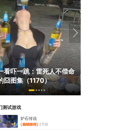
巅峰在线150
一看吓一跳：雷死人不偿命
游，如今带着怀
的囧图集（1170）
来了！
门测试游戏
炉石传说
2天前