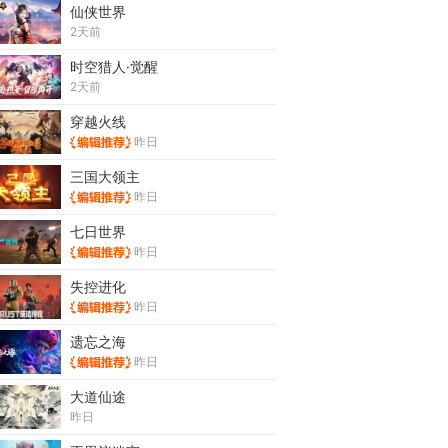
仙侠世界
2天前
时空猎人·觉醒
2天前
穿越火线
昨日
三国大领主
昨日
七日世界
昨日
失控进化
昨日
遗忘之海
昨日
大道仙途
昨日