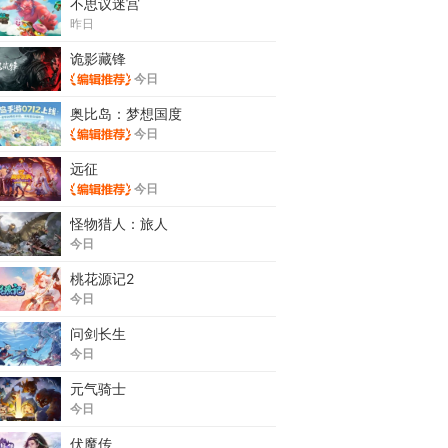
不思议迷宫
昨日
诡影藏锋
今日
奥比岛：梦想国度
今日
远征
今日
怪物猎人：旅人
今日
桃花源记2
今日
问剑长生
今日
元气骑士
今日
伏魔传