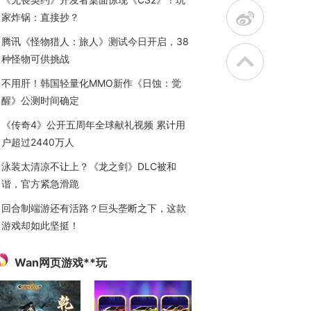
t
家炸锅：直接抄？
腾讯《怪物猎人：旅人》测试今日开启，38
种怪物可供挑战
不用肝！韩国轻量化MMO新作《日蚀：觉
醒》公测时间确定
《传奇4》公开五周年全球献礼视频 累计用
户超过2440万人
泳装太清凉不让上？《龙之剑》DLC被和
谐，官方紧急滑跪
回合制端游还有活路？巨头垄断之下，这款
游戏却如此坚挺！
Wan网页游戏**玩