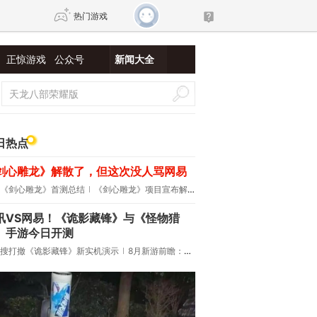
热门游戏
正惊游戏
公众号
新闻大全
DNF
传奇4
剑网3旗舰版
新天龙八部
日热点
剑心雕龙》解散了，但这次没人骂网易
自由
诛仙世界
新仙侠5
《剑心雕龙》首测总结
《剑心雕龙》项目宣布解散
讯VS网易！《诡影藏锋》与《怪物猎
》手游今日开测
搜打撤《诡影藏锋》新实机演示
8月新游前瞻：《诡秘之主》领衔