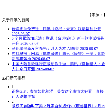
【来源：】
关于
腾讯
的新闻
传说皮肤免费送！腾讯《逆战：未来》联动福利公开
2026-08-07
5 个月紧急加玩法！腾讯《命运扳机》新一轮测试招募
开启
2026-08-07
马化腾最新发言曝光：以人为本 AI向善
2026-08-07
游戏早报：网易《诡影藏锋》腾讯《怪猎》开测，多款
新游将落地
2026-08-07
中国大陆首款怪猎正版动作手游！腾讯《怪物猎人：旅
人》今日开测
2026-08-07
热门新闻排行
1
正惊GIF：表情如此羞涩！美女这个表情太好看，直接
让人遐想连篇
2
版权问题随时下架？玩家自制虚幻5《魔兽世界》8月15