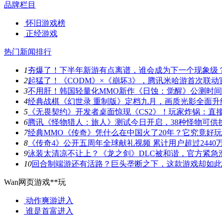
品牌栏目
怀旧游戏榜
正经游戏
热门新闻排行
1
夯爆了！下半年新游有点离谱，谁会成为下一个现象级
2
起猛了！《CODM》×《崩坏3》，腾讯米哈游首次联动
3
不用肝！韩国轻量化MMO新作《日蚀：觉醒》公测时
4
经典战棋《幻世录 重制版》定档九月，画质光影全面升
5
《无畏契约》开发者桌面惊现《CS2》！玩家炸锅：直
6
腾讯《怪物猎人：旅人》测试今日开启，38种怪物可供
7
经典MMO《传奇》凭什么在中国火了20年？它究竟好
8
《传奇4》公开五周年全球献礼视频 累计用户超过2440
9
泳装太清凉不让上？《龙之剑》DLC被和谐，官方紧急
10
回合制端游还有活路？巨头垄断之下，这款游戏却如此
Wan网页游戏**玩
动作爽游
进入
谁是首富
进入