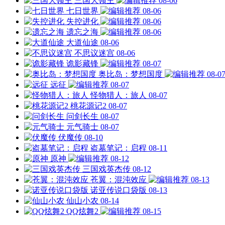
三国大领主
08-06
七日世界
08-06
失控进化
08-06
遗忘之海
08-06
大道仙途
08-06
不思议迷宫
08-06
诡影藏锋
08-07
奥比岛：梦想国度
08-0
远征
08-07
怪物猎人：旅人
08-07
桃花源记2
08-07
问剑长生
08-07
元气骑士
08-07
伏魔传
08-10
盗墓笔记：启程
08-11
原神
08-12
三国戏英杰传
08-12
苍翼：混沌效应
08-13
诺亚传说口袋版
08-13
仙山小农
08-14
QQ炫舞2
08-15