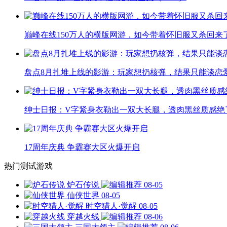
巅峰在线150万人的横版网游，如今带着怀旧服又杀回来
盘点8月扎堆上线的影游：玩家想扔核弹，结果只能谈恋
绅士日报：V字紧身衣勒出一双大长腿，透肉黑丝质感绝
17周年庆典 争霸赛大区火爆开启
热门测试游戏
炉石传说
08-05
仙侠世界
08-05
时空猎人·觉醒
08-05
穿越火线
08-06