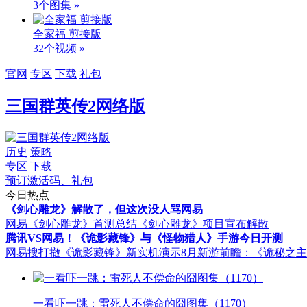
3个图集 »
全家福 剪接版
32个视频 »
官网
专区
下载
礼包
三国群英传2网络版
历史
策略
专区
下载
预订激活码、礼包
今日热点
《剑心雕龙》解散了，但这次没人骂网易
网易《剑心雕龙》首测总结
《剑心雕龙》项目宣布解散
腾讯VS网易！《诡影藏锋》与《怪物猎人》手游今日开测
网易搜打撤《诡影藏锋》新实机演示
8月新游前瞻：《诡秘之
一看吓一跳：雷死人不偿命的囧图集（1170）