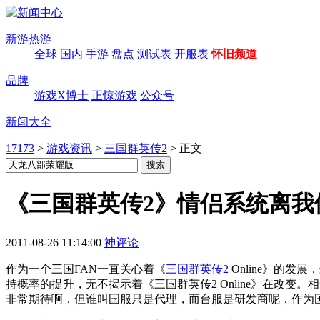
新游热游
全球
国内
手游
盘点
测试表
开服表
怀旧频道
品牌
游戏X博士
正惊游戏
公众号
新闻大全
17173
>
游戏资讯
>
三国群英传2
>
正文
《三国群英传2》情侣系统离我
2011-08-26 11:14:00
神评论
作为一个三国FAN一直关心着《
三国群英传2
Online》的
持概率的提升，无不揭示着《三国群英传2 Online》在改
非常期待啊，但谁叫国服只是代理，而台服是研发商呢，作为