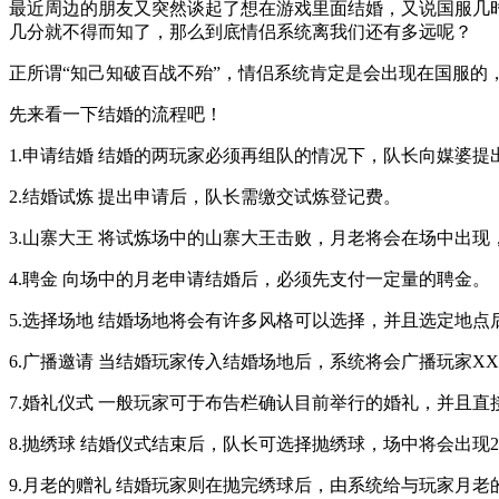
最近周边的朋友又突然谈起了想在游戏里面结婚，又说国服几
几分就不得而知了，那么到底情侣系统离我们还有多远呢？
正所谓“知己知破百战不殆”，情侣系统肯定是会出现在国服的
先来看一下结婚的流程吧！
1.申请结婚 结婚的两玩家必须再组队的情况下，队长向媒婆提
2.结婚试炼 提出申请后，队长需缴交试炼登记费。
3.山寨大王 将试炼场中的山寨大王击败，月老将会在场中出
4.聘金 向场中的月老申请结婚后，必须先支付一定量的聘金。
5.选择场地 结婚场地将会有许多风格可以选择，并且选定地
6.广播邀请 当结婚玩家传入结婚场地后，系统将会广播玩家XX
7.婚礼仪式 一般玩家可于布告栏确认目前举行的婚礼，并且
8.抛绣球 结婚仪式结束后，队长可选择抛绣球，场中将会出现
9.月老的赠礼 结婚玩家则在抛完绣球后，由系统给与玩家月