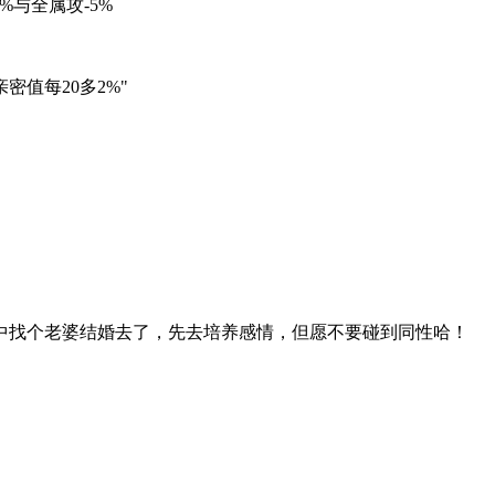
0%与全属攻-5%
密值每20多2%"
中找个老婆结婚去了，先去培养感情，但愿不要碰到同性哈！