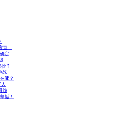
？
官宣！
间确定
级
接抄？
挑战
玩在哪？
万人
滑跪
坚挺！