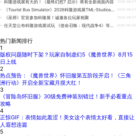
科隆游戏展有大的！《最终幻想7 启示》将有全新画面内容
2026-08-07
《Tourist Bus Simulator》2026科隆游戏展TML-Studios参展预告
2026-08-07
《巫师》官宣参加科隆展！诚邀各位玩家相聚
2026-08-07
任天堂公布科隆游戏展试玩 《使命召唤：现代战争4》等3A大作
2026-08-06
热门新闻排行
1
版权问题随时下架？玩家自制虚幻5《魔兽世界》8月15
日上线
2
热点预告：《魔兽世界》怀旧服第五阶段开启！《三角
洲行动》开启全新宝藏月摸大红！
3
《冒险岛怀旧服》30级免费神装别错过！新手必看重点
攻略
4
正惊GIF：表情如此羞涩！美女这个表情太好看，直接让
人遐想连篇
5