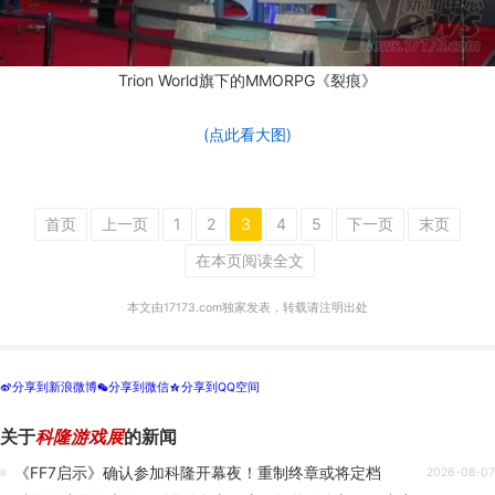
Trion World旗下的MMORPG《裂痕》
(点此看大图)
首页
上一页
1
2
3
4
5
下一页
末页
在本页阅读全文
本文由17173.com独家发表，转载请注明出处
分享到新浪微博
分享到微信
分享到QQ空间
t
w
z
关于
科隆游戏展
的新闻
《FF7启示》确认参加科隆开幕夜！重制终章或将定档
2026-08-07