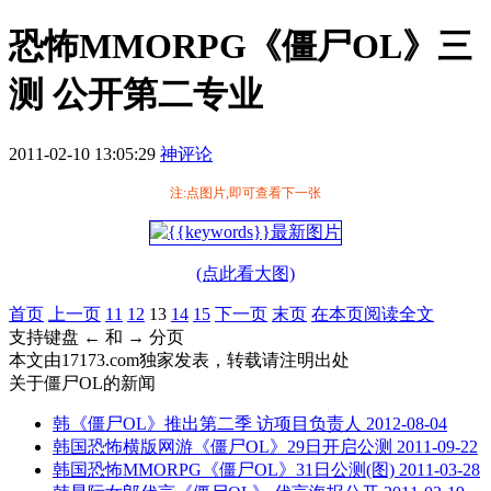
恐怖MMORPG《僵尸OL》三
测 公开第二专业
2011-02-10 13:05:29
神评论
注:点图片,即可查看下一张
(点此看大图)
首页
上一页
11
12
13
14
15
下一页
末页
在本页阅读全文
支持键盘 ← 和 → 分页
本文由17173.com独家发表，转载请注明出处
关于
僵尸OL
的新闻
韩《僵尸OL》推出第二季 访项目负责人
2012-08-04
韩国恐怖横版网游《僵尸OL》29日开启公测
2011-09-22
韩国恐怖MMORPG《僵尸OL》31日公测(图)
2011-03-28