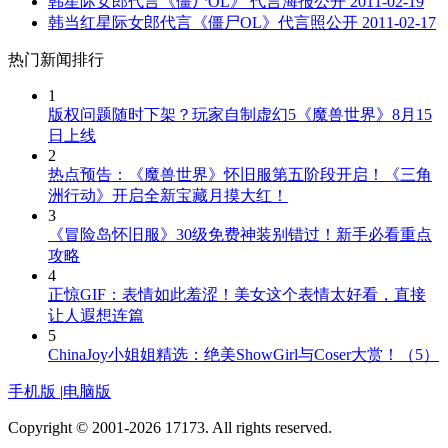
韩星际女郎代言《僵尸OL》 代言海报公开
2011-02-19
韩当红星际女郎代言《僵尸OL》代言照公开
2011-02-17
热门新闻排行
1
版权问题随时下架？玩家自制虚幻5《魔兽世界》8月15
日上线
2
热点预告：《魔兽世界》怀旧服第五阶段开启！《三角
洲行动》开启全新宝藏月摸大红！
3
《冒险岛怀旧服》30级免费神装别错过！新手必看重点
攻略
4
正惊GIF：表情如此羞涩！美女这个表情太好看，直接
让人遐想连篇
5
ChinaJoy小姐姐精选：绝美ShowGirl与Coser大赏！（5）
手机版
|
电脑版
Copyright © 2001-2026 17173. All rights reserved.