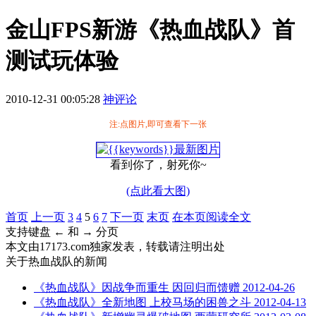
金山FPS新游《热血战队》首
测试玩体验
2010-12-31 00:05:28
神评论
注:点图片,即可查看下一张
看到你了，射死你~
(点此看大图)
首页
上一页
3
4
5
6
7
下一页
末页
在本页阅读全文
支持键盘 ← 和 → 分页
本文由17173.com独家发表，转载请注明出处
关于
热血战队
的新闻
《热血战队》因战争而重生 因回归而馈赠
2012-04-26
《热血战队》全新地图 上校马场的困兽之斗
2012-04-13