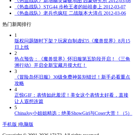
《热血战队》新增幽灵爆破地图 西蒙研究所
2012-03-08
《热血战队》STG44 步枪王者的始祖参上
2012-03-07
《热血战队》老兵也疯狂 二战版本大清点
2012-03-06
热门新闻排行
1
版权问题随时下架？玩家自制虚幻5《魔兽世界》8月15
日上线
2
热点预告：《魔兽世界》怀旧服第五阶段开启！《三角
洲行动》开启全新宝藏月摸大红！
3
《冒险岛怀旧服》30级免费神装别错过！新手必看重点
攻略
4
正惊GIF：表情如此羞涩！美女这个表情太好看，直接
让人遐想连篇
5
ChinaJoy小姐姐精选：绝美ShowGirl与Coser大赏！（5）
手机版
|
电脑版