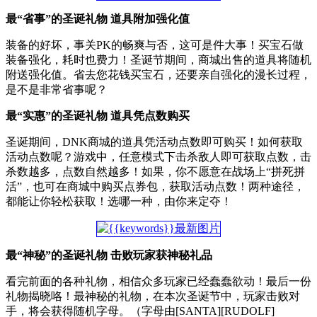
最“省事”的圣诞礼物 道具附加强化值
装备的好坏，事关PK的畅爽与否，这可是件大事！买宝石做
装备强化，耗时也费力！圣诞节期间，商城出售的道具将随机
附送强化值。省去您花钱买宝石，还要亲自强化的漫长过程，
是不是非常省事呢？
最“实惠”的圣诞礼物 道具凭点数购买
圣诞期间，DNK商城的道具凭活动点数即可购买！如何获取
活动点数呢？游戏中，任意模式下击杀敌人即可获取点数，击
杀数越多，点数自然越多！如果，你不愿意在战场上“拼死拼
活”，也可在商城中购买点券包，获取活动点数！两种途径，
都能让你轻松获取！选哪一种，由你来定夺！
最“神秘”的圣诞礼物 击败玩家获神秘礼品
看完前面的各种礼物，相信众多玩家已经蠢蠢欲动！最后一份
礼物揭晓咯！最神秘的礼物，在本次圣诞节中，玩家击败对
手，将会获得随机字母。（字母由[SANTA][RUDOLF]