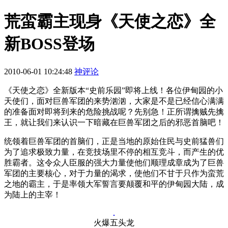
荒蛮霸主现身《天使之恋》全
新BOSS登场
2010-06-01 10:24:48
神评论
《天使之恋》全新版本“史前乐园”即将上线！各位伊甸园的小
天使们，面对巨兽军团的来势汹汹，大家是不是已经信心满满
的准备面对即将到来的危险挑战呢？先别急！正所谓擒贼先擒
王，就让我们来认识一下暗藏在巨兽军团之后的邪恶首脑吧！
统领着巨兽军团的首脑们，正是当地的原始住民与史前猛兽们
为了追求极致力量，在竞技场里不停的相互竞斗，而产生的优
胜霸者。这令众人臣服的强大力量使他们顺理成章成为了巨兽
军团的主要核心，对于力量的渴求，使他们不甘于只作为蛮荒
之地的霸主，于是率领大军誓言要颠覆和平的伊甸园大陆，成
为陆上的主宰！
火爆五头龙