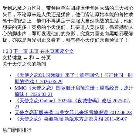
受到恶魔之力洗礼、带领巨兽军团肆虐伊甸园大陆的三大核心
头目，不论原来是人类还是猛兽，他们皆让原始本能的兽性凌
驾于理智之上，他们不再满足于克服大自然挑战的生活，他们
想要的更多！英勇的小天使们，只要进入竞技场，循着撼动人
心的脚步声，即可发现他们的身影，究竟力量会向黑暗邪恶靠
拢，亦或是向光明正义看齐，就有待小天使们亲自验证了！
1
2
3
下一页
末页
在本页阅读全文
支持键盘 ← 和 → 分页
关于
天使之恋
的新闻
《天使之恋OL国际版》来了！童年回忆！与征途同一时
期的游戏！
2026-06-29
MMO《天使之恋》国际服开启预注册：重温经典，原汁
原味！
2026-03-21
《天使之恋 Online》2025年《夜城密码》改版
2025-02-
21
天使之恋新版来袭 与美女菲儿来场雪地邂逅
2012-06-28
《天使之恋》喜迎新服 新版东方之都亮相
2011-09-07
热门新闻排行