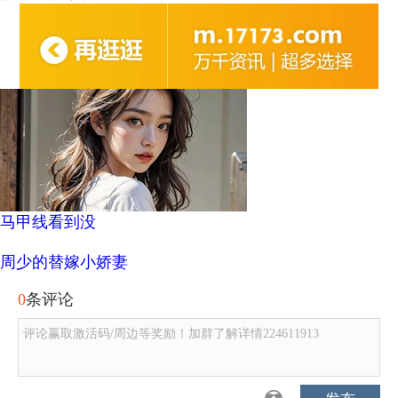
马甲线看到没
周少的替嫁小娇妻
0
条评论
评论赢取激活码/周边等奖励！加群了解详情224611913