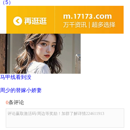
（5）
马甲线看到没
周少的替嫁小娇妻
0
条评论
评论赢取激活码/周边等奖励！加群了解详情224611913