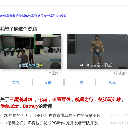
分享到新浪微博
分享到微信
分享到QQ空间
t
w
z
我想了解这个游戏：
全面通缉截图
(4)
APB角色自定义系统(1)
2个图集 »
3个视频 »
官网
专区
下载
礼包
关于
三国战魂OL
，
七魂
，
全面通缉
，
暗黑之门
，
纽沃斯英雄
，
动物战士
，
Battery
的新闻
20年前的今天：《RO2》在东京电玩展公布的海量图片
2025-09-17
《暗黑之门》IP将被开发成PC新作 原开发者带队开发
2024-03-28