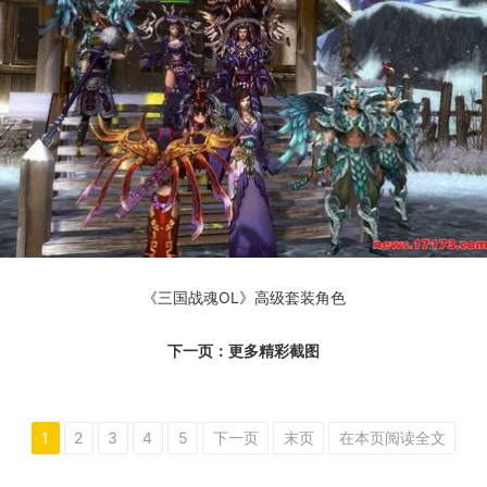
《三国战魂OL》高级套装角色
下一页：更多精彩截图
1
2
3
4
5
下一页
末页
在本页阅读全文