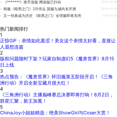
《*******》推手游版 网游版已扑街
2016-02-25
韩服《暗黑之门》2月停运 国服九城尚未开测
2016-02-01
又一经典成为历史 《暗黑之门》全球服即将关闭
2015-12-18
热门新闻排行
1
正惊GIF：表情如此羞涩！美女这个表情太好看，直接让
人遐想连篇
2
版权问题随时下架？玩家自制虚幻5《魔兽世界》8月15
日上线
3
热点预告：《魔兽世界》怀旧服第五阶段开启！《三角
洲行动》开启全新宝藏月摸大红！
4
《三角洲行动》主播巅峰赛总决赛即将打响！8月2日，
群星汇聚，新王加冕！
5
ChinaJoy小姐姐精选：绝美ShowGirl与Coser大赏！