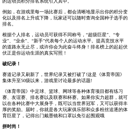
的运动员积分排名系统引入其中。
例如，在游戏里每一场比赛后，都会清晰地显示出你的积分变
化以及排名上升或下降，玩家还可以随时查询全国种子选手的
排名。
根据个人排名，运动员可获得不同称号，“超级巨星”、“专
业”、“业余”、“新手”代表每个人的运动水平。提高竞技水平
的道路永无止尽，或许你会为此奋斗终身！排名榜上的起起伏
伏正是你运动生涯的真实写照！
破纪录！
赛道记录又刷新了，世界纪录又被打破了!这是《体育帝国》
集体升至50级以来，游戏里讨论最多的话题!
《体育帝国》中足球、篮球、网球等各种体育项目都有练习
赛、友谊赛、排名赛以及联赛和杯赛。如果你实力超群，就可
以在各种比赛中大展身手，既可以当世界冠军，又可以获得丰
厚的奖励。届时，你就是各大玩家俱乐部和众多粉丝追逐的体
育巨星了，记得出门戴墨镜和口罩以免引起围观哦
拼时尚！