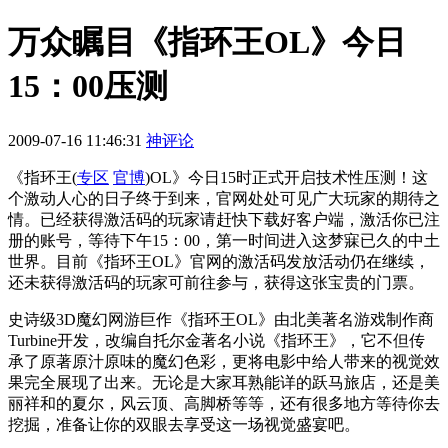
万众瞩目《指环王OL》今日
15：00压测
2009-07-16 11:46:31
神评论
《指环王
(
专区
官博
)
OL》今日15时正式开启技术性压测！这
个激动人心的日子终于到来，官网处处可见广大玩家的期待之
情。已经获得激活码的玩家请赶快下载好客户端，激活你已注
册的账号，等待下午15：00，第一时间进入这梦寐已久的中土
世界。目前《指环王OL》官网的激活码发放活动仍在继续，
还未获得激活码的玩家可前往参与，获得这张宝贵的门票。
史诗级3D魔幻网游巨作《指环王OL》由北美著名游戏制作商
Turbine开发，改编自托尔金著名小说《指环王》，它不但传
承了原著原汁原味的魔幻色彩，更将电影中给人带来的视觉效
果完全展现了出来。无论是大家耳熟能详的跃马旅店，还是美
丽祥和的夏尔，风云顶、高脚桥等等，还有很多地方等待你去
挖掘，准备让你的双眼去享受这一场视觉盛宴吧。