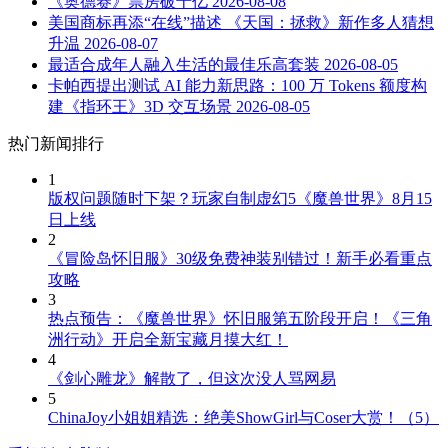
《奥德赛》票房破十亿
2026-08-08
美国商标再添“在线”描述 《天国：拯救》新作多人猜想
升温
2026-08-07
最适合成年人融入生活的最佳乐高套装
2026-08-05
卡帕西提出测试 AI 能力新思路：100 万 Tokens 额度构
建《指环王》3D 交互场景
2026-08-05
热门新闻排行
1
版权问题随时下架？玩家自制虚幻5《魔兽世界》8月15
日上线
2
《冒险岛怀旧服》30级免费神装别错过！新手必看重点
攻略
3
热点预告：《魔兽世界》怀旧服第五阶段开启！《三角
洲行动》开启全新宝藏月摸大红！
4
《剑心雕龙》解散了，但这次没人骂网易
5
ChinaJoy小姐姐精选：绝美ShowGirl与Coser大赏！（5）