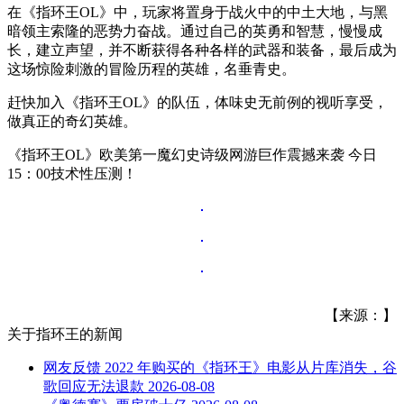
在《指环王OL》中，玩家将置身于战火中的中土大地，与黑
暗领主索隆的恶势力奋战。通过自己的英勇和智慧，慢慢成
长，建立声望，并不断获得各种各样的武器和装备，最后成为
这场惊险刺激的冒险历程的英雄，名垂青史。
赶快加入《指环王OL》的队伍，体味史无前例的视听享受，
做真正的奇幻英雄。
《指环王OL》欧美第一魔幻史诗级网游巨作震撼来袭 今日
15：00技术性压测！
【来源：】
关于
指环王
的新闻
网友反馈 2022 年购买的《指环王》电影从片库消失，谷
歌回应无法退款
2026-08-08