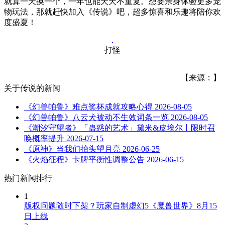
就算一天换一个，一年也能天天不重复。想要亲身体验更多宠
物玩法，那就赶快加入《传说》吧，超多惊喜和乐趣将陪你欢
度盛夏！
打怪
【来源：】
关于
传说
的新闻
《幻兽帕鲁》难点奖杯成就攻略心得
2026-08-05
《幻兽帕鲁》八云犬被动不生效词条一览
2026-08-05
《潮汐守望者》「蛊惑的艺术」黛米&皮埃尔丨限时召
唤概率提升
2026-07-15
《原神》当我们抬头望月亮
2026-06-25
《火焰征程》卡牌平衡性调整公告
2026-06-15
热门新闻排行
1
版权问题随时下架？玩家自制虚幻5《魔兽世界》8月15
日上线