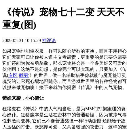
《传说》宠物七十二变 天天不
重复(图)
2009-05-31 10:15:29
神评论
如果宠物也能像衣服一样可以随心所欲的更换，而且不用担心
它们无家可归让你被人道主义者谴责，更重要的是只要你需要
它们还能为你奋勇杀敌，那么宠物将会是一个多美好又可爱的
伙伴啊！这绝不是幻想，是你完全可以实现的，只要加入《传
说
(
专区
截图
)
》的世界，做一名辅助猎手你就能与魔宠签订灵
魂契约让它死心塌地跟随你，而且游戏世界里的各种怪物都可
以抓来做宠物噢！接下来就为你揭密《传说》中的人气宠物。
猪妖来袭，小心避让
狂猪魔在《传说》中的人气相当旺，是为MM们打架跑腿的衷
心奴仆。狂猪魔本是生活在密林中的普通猪怪，因为被瘴气毒
性刺激而变异, 它们已不像普通猪怪一样行动缓慢,还能给予敌
人迅猛的打击。既憨厚可爱，又具备较强的攻击力，这样的宠