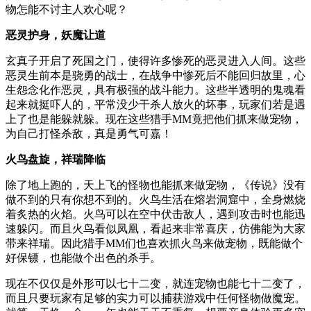
物怎能不讨主人欢心呢？
恶灵护身，妖魔让道
玄真子开启了死国之门，使得许多惨死的恶灵进入人间。这些
恶灵生前本是骁勇的战士，在战争中惨死后不能回归故里，心
生怨念化作恶灵，具有极强的战斗能力。这些半透明的鬼魂看
起来就挺吓人的，平常没少干杀人放火的坏事，玩家们若是遇
上了也是能躲就躲。现在这些猎手MM竟把他们抓来做宠物，
为自己打怪杀敌，真是勇气可嘉！
火鸟盘旋，祥瑞降临
除了地上跑的，天上飞的怪物也能抓来做宠物，《传说》没有
做不到的只有你想不到的。火鸟生活在熔岩洞窟中，全身燃烧
着炙热的火焰。火鸟可以在空中伏击敌人，遇到攻击时也能迅
速躲闪。而且火鸟看似凤凰，看起来非常喜庆，仿佛能为大家
带来祥瑞。因此猎手MM们也喜欢抓火鸟来做宠物，既能做个
好保镖，也能做个出色的杀手。
现在不仅仅是外形可以七十二变，就连宠物也能七十二变了，
而且只要玩家有足够的实力可以捕获游戏中任何怪物做魔宠。