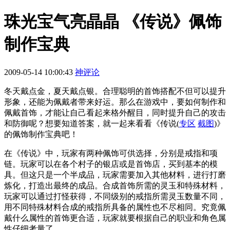
珠光宝气亮晶晶 《传说》佩饰
制作宝典
2009-05-14 10:00:43
神评论
冬天戴点金，夏天戴点银。合理聪明的首饰搭配不但可以提升
形象，还能为佩戴者带来好运。那么在游戏中，要如何制作和
佩戴首饰，才能让自己看起来格外醒目，同时提升自己的攻击
和防御呢？想要知道答案，就一起来看看《传说
(
专区
截图
)
》
的佩饰制作宝典吧！
在《传说》中，玩家有两种佩饰可供选择，分别是戒指和项
链。玩家可以在各个村子的银店或是首饰店，买到基本的模
具。但这只是一个半成品，玩家需要加入其他材料，进行打磨
炼化，打造出最终的成品。合成首饰所需的灵玉和特殊材料，
玩家可以通过打怪获得，不同级别的戒指所需灵玉数量不同，
用不同特殊材料合成的戒指所具备的属性也不尽相同。究竟佩
戴什么属性的首饰更合适，玩家就要根据自己的职业和角色属
性仔细考量了。