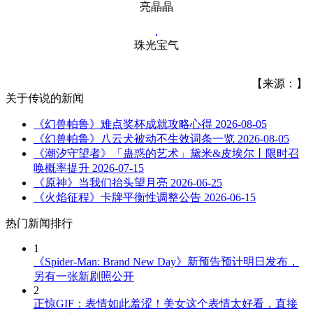
亮晶晶
珠光宝气
【来源：】
关于
传说
的新闻
《幻兽帕鲁》难点奖杯成就攻略心得
2026-08-05
《幻兽帕鲁》八云犬被动不生效词条一览
2026-08-05
《潮汐守望者》「蛊惑的艺术」黛米&皮埃尔丨限时召
唤概率提升
2026-07-15
《原神》当我们抬头望月亮
2026-06-25
《火焰征程》卡牌平衡性调整公告
2026-06-15
热门新闻排行
1
《Spider-Man: Brand New Day》新预告预计明日发布，
另有一张新剧照公开
2
正惊GIF：表情如此羞涩！美女这个表情太好看，直接